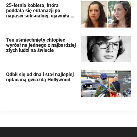
25-letnia kobieta, która
poddała się eutanazji po
napaści seksualnej, ujawniła w
swoim dzienniku nazwiska
oprawców
Ten uśmiechnięty chłopiec
wyrósł na jednego z najbardziej
złych ludzi na świecie
Odbił się od dna i stał najlepiej
opłacaną gwiazdą Hollywood