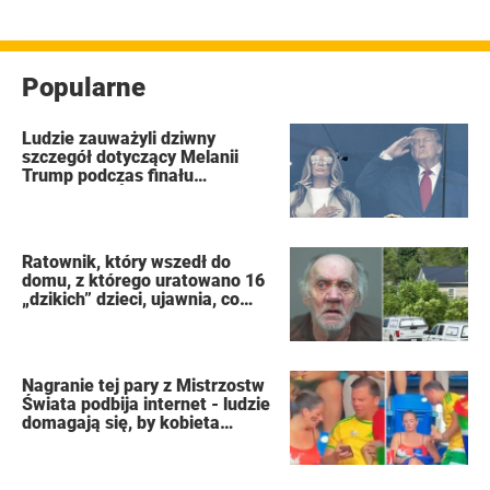
Popularne
Ludzie zauważyli dziwny
szczegół dotyczący Melanii
Trump podczas finału
Mistrzostw Świata FIFA
Ratownik, który wszedł do
domu, z którego uratowano 16
„dzikich” dzieci, ujawnia, co
zobaczył
Nagranie tej pary z Mistrzostw
Świata podbija internet - ludzie
domagają się, by kobieta
złożyła wniosek o rozwód