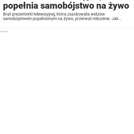
popełnia samobójstwo na żywo
Brat prezenterki telewizyjnej, która zszokowała widzów
samobójstwem popełnionym na żywo, przerwał milczenie. Jak
powiedział, myślał o jej „publicznym samobójstwie” każdego dnia od
czasu 1975 roku. Rankiem 15 lipca 1974 roku prezenterka
telewizyjna Christine Chubbuck siedziała ...