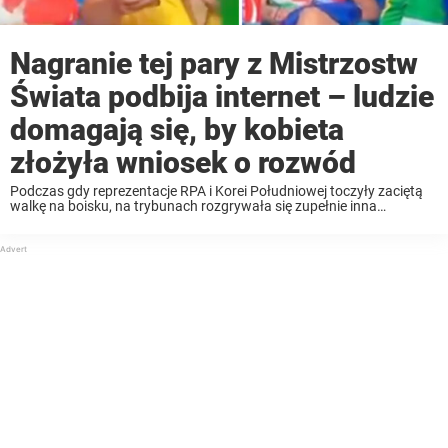
Nagranie tej pary z Mistrzostw
Świata podbija internet – ludzie
domagają się, by kobieta
złożyła wniosek o rozwód
Podczas gdy reprezentacje RPA i Korei Południowej toczyły zaciętą
walkę na boisku, na trybunach rozgrywała się zupełnie inna
konfrontacja. A jeden z operatorów uchwycił każdą z tych boleśnie
niezręcznych sekund. Sytuacja miała miejsce podczas meczu ...