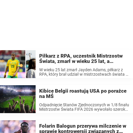
Piłkarz z RPA, uczestnik Mistrzostw
Świata, zmarł w wieku 25 lat, a
poruszający hołd złożony przez jego
W wieku 25 lat zmarł Jayden Adams, piłkarz z
partnerkę wzruszył ludzi do łez
RPA, który brał udział w mistrzostwach świata w
piłce nożnej. Przejmujący hołd złożony przez
jego partnerkę wzruszył fanów do łez. Zaledwie
kilka tygodni temu Jayden Adams, ...
Kibice Belgii roastują USA po porażce
na MŚ
Odpadnięcie Stanów Zjednoczonych w 1/8 finału
Mistrzostw Świata FIFA 2026 wywołało szeroką
dyskusję w internecie. Belgia odniosła pewne
zwycięstwo po dniach pełnych kontrowersji poza
boiskiem. Czytaj dalej, aby dowiedzieć się więcej.
Folarin Balogun przerywa milczenie w
Mecz fazy pucharowej pomiędzy ...
sprawie kontrowersji związanych z