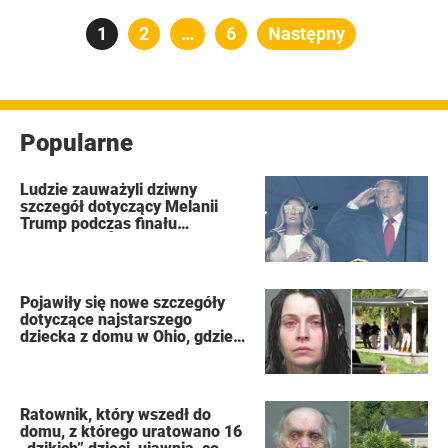
Stronicowanie
Strona
1
Strona
2
…
Strona
6
Następny
wpisów
Popularne
Ludzie zauważyli dziwny
szczegół dotyczący Melanii
Trump podczas finału
Mistrzostw Świata FIFA
Pojawiły się nowe szczegóły
dotyczące najstarszego
dziecka z domu w Ohio, gdzie
16 dzieci pozostawiono na
pastwę losu, by zgniły jak
„dzikie zwierzęta”
Ratownik, który wszedł do
domu, z którego uratowano 16