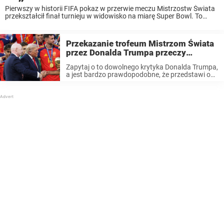
Pierwszy w historii FIFA pokaz w przerwie meczu Mistrzostw Świata
przekształcił finał turnieju w widowisko na miarę Super Bowl. To
jednak podzieliło fanów piłki nożnej na całym świecie. Czytaj dalej,
aby dowiedzieć się więcej. Podczas ...
Przekazanie trofeum Mistrzom Świata
przez Donalda Trumpa przeczy
twierdzeniom jego lekarza
Zapytaj o to dowolnego krytyka Donalda Trumpa,
a jest bardzo prawdopodobne, że przedstawi on
długą listę kłamstw i fałszywych twierdzeń
wygłoszonych przez prezydenta na przestrzeni
lat. Jednym z najmniej poważnych jest fakt, że
Trump wielokrotnie ...