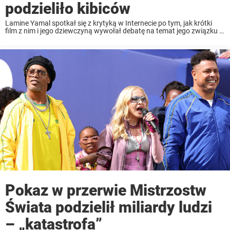
podzieliło kibiców
Lamine Yamal spotkał się z krytyką w Internecie po tym, jak krótki
film z nim i jego dziewczyną wywołał debatę na temat jego związku z
Inés Garcíą. Czytaj dalej, aby dowiedzieć się więcej. 19-letni gwiazdor
...
Pokaz w przerwie Mistrzostw
Świata podzielił miliardy ludzi
– „katastrofa”