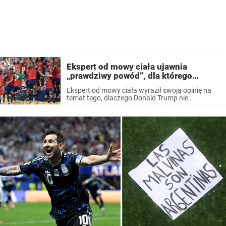
Ekspert od mowy ciała ujawnia
„prawdziwy powód”, dla którego
Donald Trump nie chciał się ruszyć,
Ekspert od mowy ciała wyraził swoją opinię na
gdy Hiszpania podnosiła trofeum
temat tego, dlaczego Donald Trump nie
Mistrzostw Świata
zareagował po wręczeniu Hiszpanii Pucharu
Świata po wczorajszym finale w New Jersey.
Hiszpania odniosła zwycięstwo nad Argentyną
po dogrywce. Argentyna musiała ...