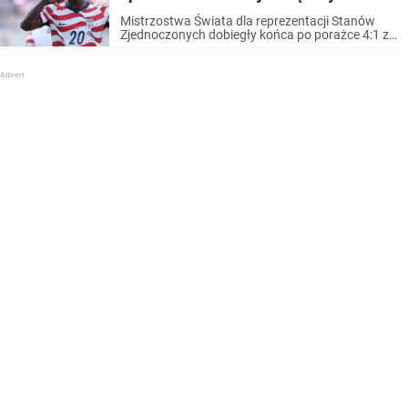
zawieszeniem czerwonej kartki
Mistrzostwa Świata dla reprezentacji Stanów
Zjednoczonych dobiegły końca po porażce 4:1 z
Belgią w 1/8 finału. To najbardziej bolesna
porażka tego kraju na Mistrzostwach Świata od
36 lat, a kontrowersje wokół osobistej interwencji
Donalda Trumpa ...