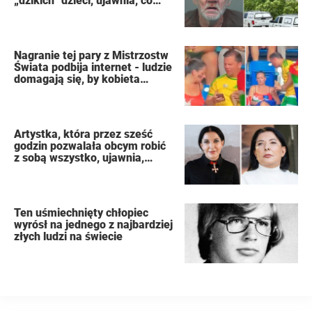
„dzikich” dzieci, ujawnia, co
zobaczył
Nagranie tej pary z Mistrzostw
Świata podbija internet - ludzie
domagają się, by kobieta
złożyła wniosek o rozwód
Artystka, która przez sześć
godzin pozwalała obcym robić
z sobą wszystko, ujawnia,
dlaczego podczas publicznego
występu miała dziewięć
orgazmów
Ten uśmiechnięty chłopiec
wyrósł na jednego z najbardziej
złych ludzi na świecie