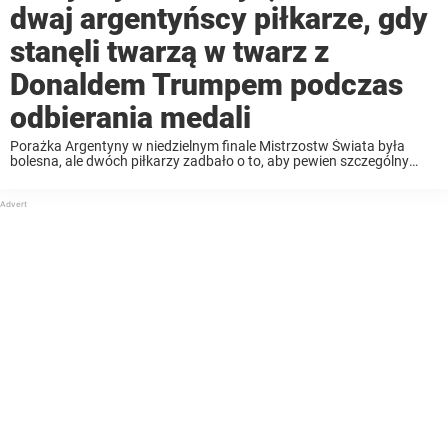
dwaj argentyńscy piłkarze, gdy
stanęli twarzą w twarz z
Donaldem Trumpem podczas
odbierania medali
Porażka Argentyny w niedzielnym finale Mistrzostw Świata była
bolesna, ale dwóch piłkarzy zadbało o to, aby pewien szczególny
moment ceremonii wręczenia medali nie pozostał niezauważony.
Kamera uchwyciła, jak Lisandro Martinez i Cristian Romero unikają
uściśnięcia dłoni Donalda ...