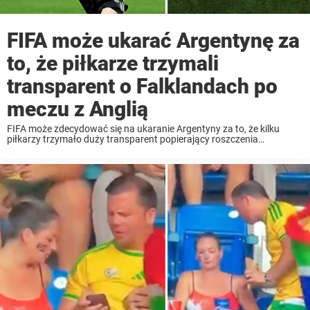
FIFA może ukarać Argentynę za
to, że piłkarze trzymali
transparent o Falklandach po
meczu z Anglią
FIFA może zdecydować się na ukaranie Argentyny za to, że kilku
piłkarzy trzymało duży transparent popierający roszczenia
Argentyny do Falklandów po zwycięstwie nad Anglią w półfinale
Mistrzostw Świata. Argentyna zapewniła sobie miejsce w
niedzielnym finale ...