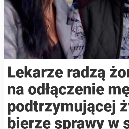
Lekarze radzą żon
na odłączenie mę
podtrzymującej ż
bierze sprawy w 