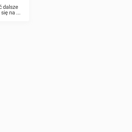
ć dalsze
ię na ...