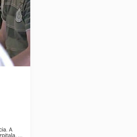
ia. A
itala. ...