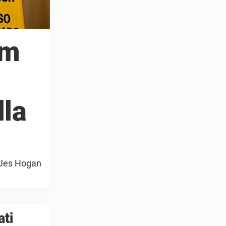
ym
dla
. Jes Hogan
ati