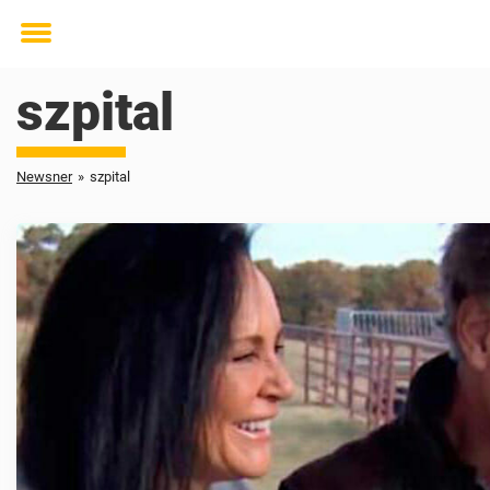
Toggle
menu
szpital
Newsner
»
szpital