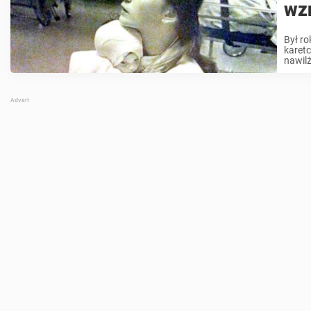
wzr
Był ro
karet
nawilż