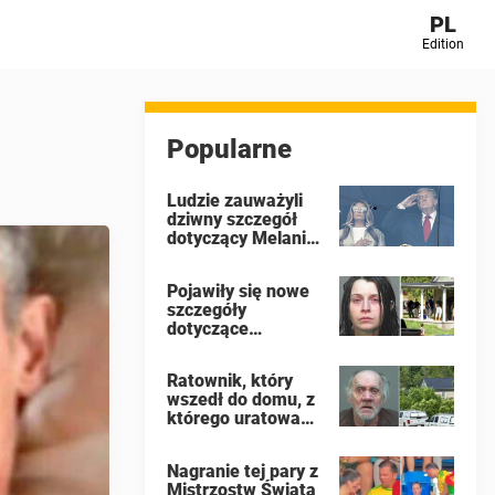
PL
Edition
Popularne
Ludzie zauważyli
dziwny szczegół
dotyczący Melanii
Trump podczas
finału Mistrzostw
Pojawiły się nowe
Świata FIFA
szczegóły
dotyczące
najstarszego
dziecka z domu w
Ratownik, który
Ohio, gdzie 16
wszedł do domu, z
dzieci
którego uratowano
pozostawiono na
16 „dzikich” dzieci,
pastwę losu, by
ujawnia, co
zgniły jak „dzikie
Nagranie tej pary z
zobaczył
zwierzęta”
Mistrzostw Świata