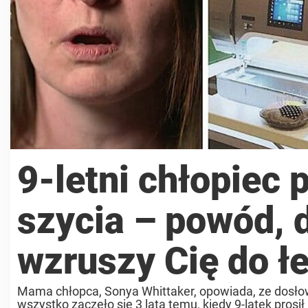
9-letni chłopiec 
szycia – powód, d
wzruszy Cię do ł
Mama chłopca, Sonya Whittaker, opowiada, ze dosło
wszystko zaczęło się 3 lata temu, kiedy 9-latek prosił 