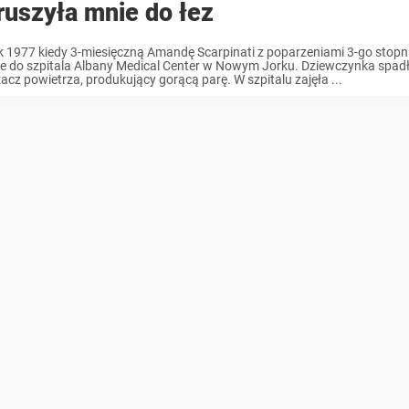
uszyła mnie do łez
k 1977 kiedy 3-miesięczną Amandę Scarpinati z poparzeniami 3-go stopn
ce do szpitala Albany Medical Center w Nowym Jorku. Dziewczynka spad
acz powietrza, produkujący gorącą parę. W szpitalu zajęła ...