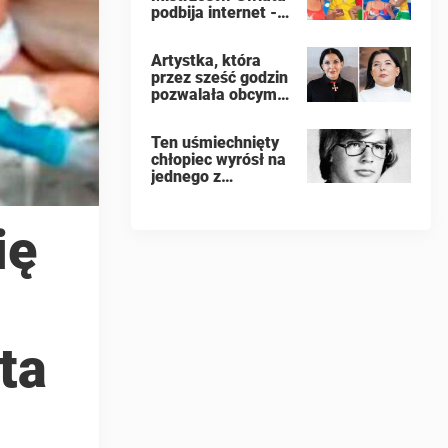
podbija internet -
ludzie domagają
się, by kobieta
Artystka, która
złożyła wniosek o
przez sześć godzin
rozwód
pozwalała obcym
robić z sobą
wszystko, ujawnia,
Ten uśmiechnięty
dlaczego podczas
chłopiec wyrósł na
publicznego
jednego z
występu miała
najbardziej złych
dziewięć
ludzi na świecie
orgazmów
ię
ta