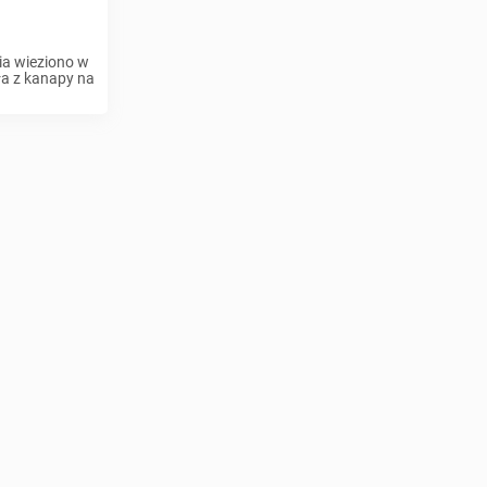
ia wieziono w
ła z kanapy na