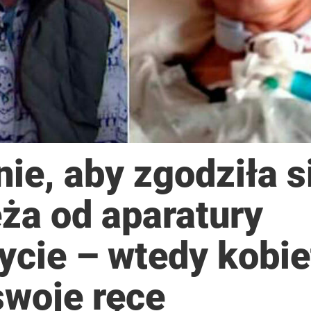
ie, aby zgodziła s
ża od aparatury
ycie – wtedy kobie
swoje ręce