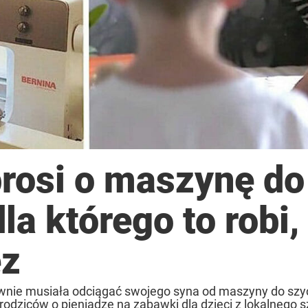
prosi o maszynę do
la którego to robi,
ez
wnie musiała odciągać swojego syna od maszyny do szyc
rodziców o pieniądze na zabawki dla dzieci z lokalnego szp