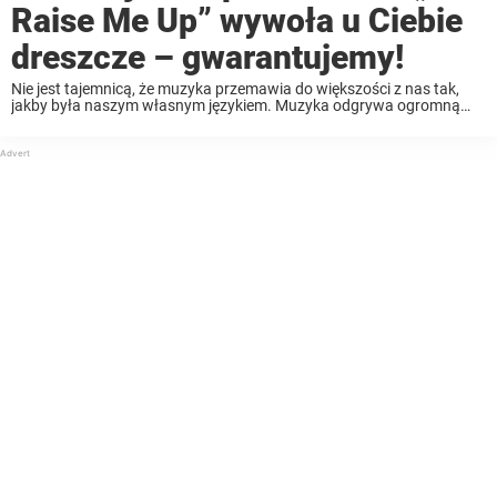
Raise Me Up” wywoła u Ciebie
dreszcze – gwarantujemy!
Nie jest tajemnicą, że muzyka przemawia do większości z nas tak,
jakby była naszym własnym językiem. Muzyka odgrywa ogromną
rolę w naszych społeczeństwach niemal tak długo, jak długo żyją
ludzie. Wpływa na nas wywołując silne ...