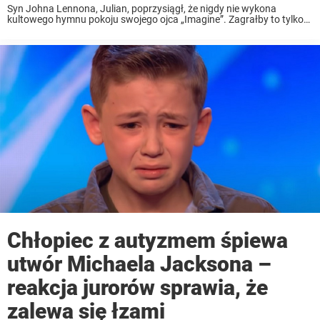
Syn Johna Lennona, Julian, poprzysiągł, że nigdy nie wykona
kultowego hymnu pokoju swojego ojca „Imagine”. Zagrałby to tylko
wtedy, gdyby świat się kończył. Okazuje się, że muzyk zdecydował, że
świat musi usłyszeć słowa jego ojca. ...
Chłopiec z autyzmem śpiewa
utwór Michaela Jacksona –
reakcja jurorów sprawia, że
zalewa się łzami