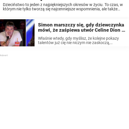
Dzieciństwo to jeden z najpiękniejszych okresów w życiu. To czas, w
którym nie tylko tworzą się najcenniejsze wspomnienia, ale także
moment kształtowania się i odkrywania naszych pasji. Niektóre z
dzieci już w bardzo młodym wieku ...
Simon marszczy się, gdy dziewczynka
mówi, że zaśpiewa utwór Celine Dion –
po występie całe jury jest w szoku
Właśnie wtedy, gdy myślisz, że kolejne pokazy
talentów już cię nie niczym nie zaskoczą,
pojawiają się tacy ludzie, jak Celine sprawiając, że
nie wiesz co powiedzieć. Celine ma 9 lat, a jej
rodzice nadali jej ...