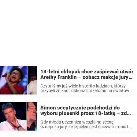
14-letni chłopak chce zaśpiewać utwór
Arethy Franklin – zobacz reakcje jury,
gdy otwiera usta
Czytaliśmy już wiele historii o ludziach, którzy
przybyli znikąd i dokonali przełomu na światowej
scenie talentów. Jednak to jest dopiero początek
drogi, którą należy przejść, aby odnieść sukces.
Często jest też tak, że jurorów i ...
Simon sceptycznie podchodzi do
wyboru piosenki przez 18-latkę – zdał
sobie sprawę ze swojego błędu, gdy
Gdy młoda uczennica weszła na scenę,
tylko dziewczyna otwiera usta
oznajmiła jury, że jej celem jest śpiewać i robić to
tak, aby ludzie reagowali: “wow!”. Dziewczyna
zamierzała rozpocząć z wysokiego c, bowiem na