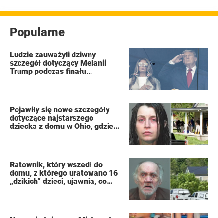
swoje przesłuchanie wybrała jedną z
trudniejszych ...
Popularne
Ludzie zauważyli dziwny
szczegół dotyczący Melanii
Trump podczas finału
Mistrzostw Świata FIFA
Pojawiły się nowe szczegóły
dotyczące najstarszego
dziecka z domu w Ohio, gdzie
16 dzieci pozostawiono na
pastwę losu, by zgniły jak
„dzikie zwierzęta”
Ratownik, który wszedł do
domu, z którego uratowano 16
„dzikich” dzieci, ujawnia, co
zobaczył