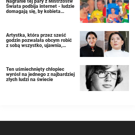
Nagranie tej pary z Mistrzostw
Świata podbija internet - ludzie
domagają się, by kobieta
złożyła wniosek o rozwód
Artystka, która przez sześć
godzin pozwalała obcym robić
z sobą wszystko, ujawnia,
dlaczego podczas publicznego
występu miała dziewięć
orgazmów
Ten uśmiechnięty chłopiec
wyrósł na jednego z najbardziej
złych ludzi na świecie