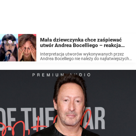
Mała dziewczynka chce zaśpiewać
utwór Andrea Bocelliego – reakcja
jurorów gdy zaczyna śpiewać mówi
Interpretacja utworów wykonywanych przez
wszystko
Andrea Bocelliego nie należy do najłatwiejszych.
Jednak mała Teresa nie boi się wyzwań. Jej
nagranie z The Voice Kids obejrzano już kilka
milionów razy! The Voice Kids to program będący
telewizyjnym konkursem ...