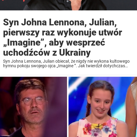
Syn Johna Lennona, Julian,
pierwszy raz wykonuje utwór
„Imagine”, aby wesprzeć
uchodźców z Ukrainy
Syn Johna Lennona, Julian obiecał, że nigdy nie wykona kultowego
hymnu pokoju swojego ojca „Imagine ”. Jak twierdził dotychczas
miał zamiar wykonać go tylko wtedy, gdyby świat się kończył.
Jednak teraz muzyk uznał, że świat musi usłyszeć ...