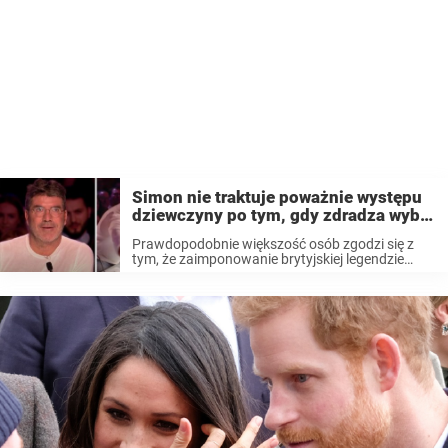
Simon nie traktuje poważnie występu
dziewczyny po tym, gdy zdradza wybór
piosenki – minutę później rzuca się na
Prawdopodobnie większość osób zgodzi się z
„złoty przycisk”
tym, że zaimponowanie brytyjskiej legendzie
branży rozrywkowej, Simonowi Cowellowi, to
dość trudne zadanie. Jest on osobą, która często
krytykuje wybory piosenek, stylizację, czy
występy uczestników. Tak naprawdę lista tego,
...