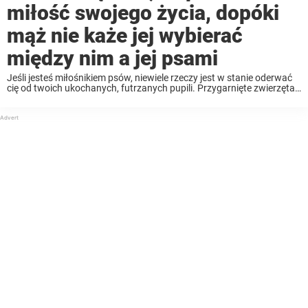
miłość swojego życia, dopóki
mąż nie każe jej wybierać
między nim a jej psami
Jeśli jesteś miłośnikiem psów, niewiele rzeczy jest w stanie oderwać
cię od twoich ukochanych, futrzanych pupili. Przygarnięte zwierzęta
bardzo szybko stają się częścią rodziny, czy to się komuś podoba, czy
nie. Liz Haslam czuje się ...