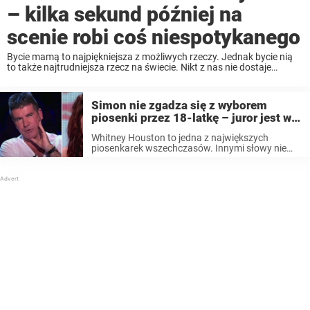
– kilka sekund później na
scenie robi coś niespotykanego
Bycie mamą to najpiękniejsza z możliwych rzeczy. Jednak bycie nią
to także najtrudniejsza rzecz na świecie. Nikt z nas nie dostaje
instrukcji obsługi na wychowanie dziecka i próbujemy to zrobić ucząc
się na własnych błędach. ...
Simon nie zgadza się z wyborem
piosenki przez 18-latkę – juror jest w
szoku, gdy dziewczyna zaczyna
Whitney Houston to jedna z największych
śpiewać
piosenkarek wszechczasów. Innymi słowy nie
każdy powinien silić się na to, by próbować
śpiewać to, co ta megagwiazda. Jednak
wykonanie 18-letniej Lucie Jones za każdym
razem zapiera mi dech ...