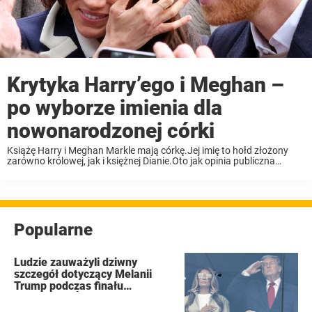
Krytyka Harry’ego i Meghan –
po wyborze imienia dla
nowonarodzonej córki
Książę Harry i Meghan Markle mają córkę.Jej imię to hołd złożony
zarówno królowej, jak i księżnej Dianie.Oto jak opinia publiczna
zareagowała na te wiadomości. Ich trójka powiększyła się o
czwartego członka rodziny. Harry i Meghan ...
Popularne
Ludzie zauważyli dziwny
szczegół dotyczący Melanii
Trump podczas finału
Mistrzostw Świata FIFA