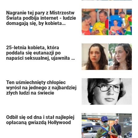
Nagranie tej pary z Mistrzostw
Świata podbija internet - ludzie
domagają się, by kobieta
złożyła wniosek o rozwód
25-letnia kobieta, która
poddała się eutanazji po
napaści seksualnej, ujawniła w
swoim dzienniku nazwiska
oprawców
Ten uśmiechnięty chłopiec
wyrósł na jednego z najbardziej
złych ludzi na świecie
Odbił się od dna i stał najlepiej
opłacaną gwiazdą Hollywood