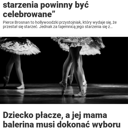
starzenia powinny być
celebrowane”
Pierce Brosnan to hollywoodzki przystojniak, który wydaje się, że
przestał się starzeć. Jednak za tajemnicą jego starzenia się z
wdziękiem nie kryje się żadna operacja plastyczna. Zamiast tego
aktor ma zupełnie inną filozofię życiową. Pierce Brosnan ...
Dziecko płacze, a jej mama
balerina musi dokonać wyboru