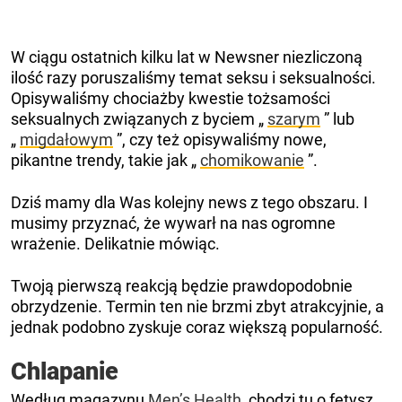
W ciągu ostatnich kilku lat w Newsner niezliczoną
ilość razy poruszaliśmy temat seksu i seksualności.
Opisywaliśmy chociażby kwestie tożsamości
seksualnych związanych z byciem „
szarym
” lub
„
migdałowym
”, czy też opisywaliśmy nowe,
pikantne trendy, takie jak „
chomikowanie
”.
Dziś mamy dla Was kolejny news z tego obszaru. I
musimy przyznać, że wywarł na nas ogromne
wrażenie. Delikatnie mówiąc.
Twoją pierwszą reakcją będzie prawdopodobnie
obrzydzenie. Termin ten nie brzmi zbyt atrakcyjnie, a
jednak podobno zyskuje coraz większą popularność.
Chlapanie
Według magazynu
Men’s Health
, chodzi tu o fetysz