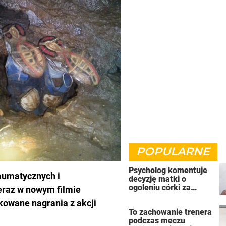
POPULARNE
Psycholog komentuje
raumatycznych i
decyzję matki o
ogoleniu córki za
eraz w nowym filmie
wyśmiewanie się z
kowane nagrania z akcji
koleżanki
To zachowanie trenera
podczas meczu