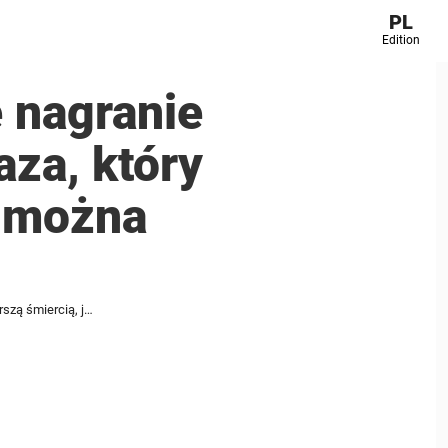
PL
Edition
 nagranie
aza, który
ą można
Nigdy wcześniej niepublikowane nagranie pokazuje próby ratowania grotołaza, który zginął „najgorszą śmiercią, jaką można sobie wyobrazić”