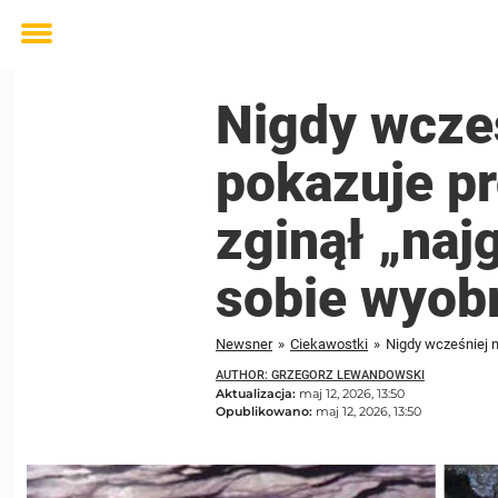
Toggle
menu
Nigdy wcze
pokazuje pr
zginął „naj
sobie wyob
Newsner
»
Ciekawostki
»
AUTHOR: GRZEGORZ LEWANDOWSKI
Aktualizacja:
maj 12, 2026, 13:50
Opublikowano:
maj 12, 2026, 13:50