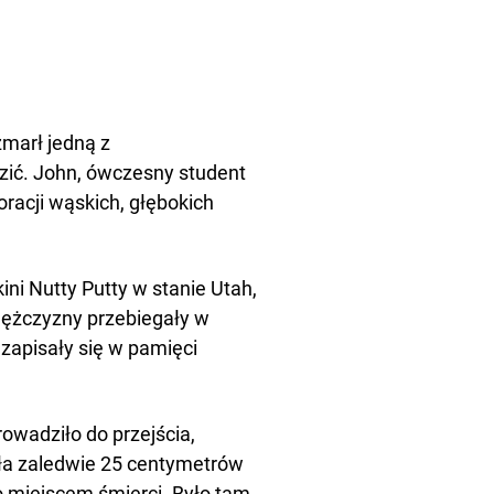
zmarł jedną z
azić. John, ówczesny student
oracji wąskich, głębokich
ini Nutty Putty w stanie Utah,
mężczyzny przebiegały w
zapisały się w pamięci
owadziło do przejścia,
iała zaledwie 25 centymetrów
o miejscem śmierci. Było tam