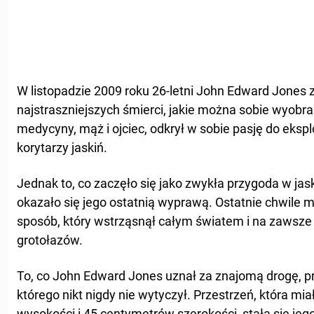
W listopadzie 2009 roku 26-letni John Edward Jones 
najstraszniejszych śmierci, jakie można sobie wyobr
medycyny, mąż i ojciec, odkrył w sobie pasję do ekspl
korytarzy jaskiń.
Jednak to, co zaczęło się jako zwykła przygoda w jask
okazało się jego ostatnią wyprawą. Ostatnie chwile 
sposób, który wstrząsnął całym światem i na zawsze 
grotołazów.
To, co John Edward Jones uznał za znajomą drogę, pr
którego nikt nigdy nie wytyczył. Przestrzeń, która m
wysokości i 45 centymetrów szerokości, stała się jeg