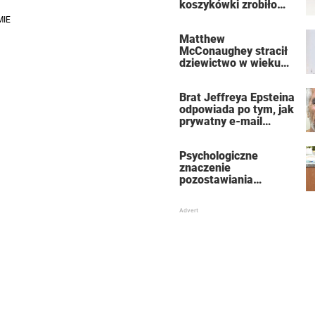
koszykówki zrobiło
furorę w Internecie
Matthew
McConaughey stracił
dziewictwo w wieku
15 lat
Brat Jeffreya Epsteina
odpowiada po tym, jak
prywatny e-mail
wywołał szokujące
twierdzenia na temat
Psychologiczne
Trumpa
znaczenie
pozostawiania
brudnych naczyń i
dlaczego nie powinny
się gromadzić