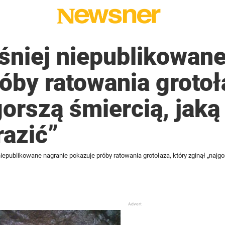
śniej niepublikowane
óby ratowania grotoł
gorszą śmiercią, jak
razić”