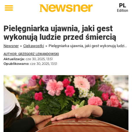
PL
Edition
Toggle
menu
Pielęgniarka ujawnia, jaki gest
wykonują ludzie przed śmiercią
Newsner
»
Ciekawostki
»
Pielęgniarka ujawnia, jaki gest wykonują ludzie przed śmiercią
AUTHOR: GRZEGORZ LEWANDOWSKI
Aktualizacja:
cze 30, 2025, 13:51
Opublikowano:
cze 30, 2025, 13:51