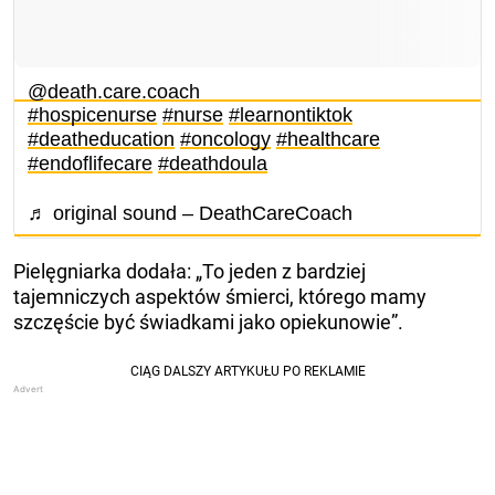
@death.care.coach
#hospicenurse
#nurse
#learnontiktok
#deatheducation
#oncology
#healthcare
#endoflifecare
#deathdoula
♬ original sound – DeathCareCoach
Pielęgniarka dodała: „To jeden z bardziej
tajemniczych aspektów śmierci, którego mamy
szczęście być świadkami jako opiekunowie”.