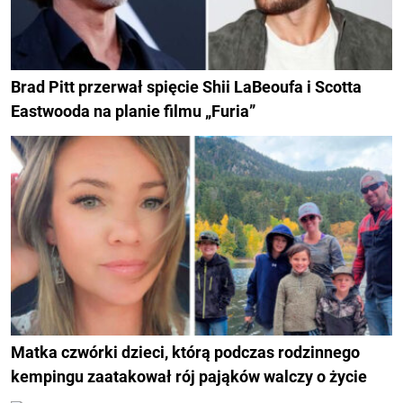
Brad Pitt przerwał spięcie Shii LaBeoufa i Scotta
Eastwooda na planie filmu „Furia”
Matka czwórki dzieci, którą podczas rodzinnego
kempingu zaatakował rój pająków walczy o życie