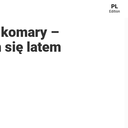
PL
Edition
 komary –
m się latem