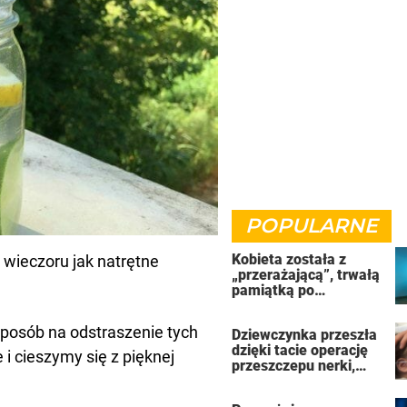
POPULARNE
Kobieta została z
 wieczoru jak natrętne
„przerażającą”, trwałą
pamiątką po
uzależnieniu od
solarium
sposób na odstraszenie tych
Dziewczynka przeszła
dzięki tacie operację
i cieszymy się z pięknej
przeszczepu nerki,
która uratowała jej
życie