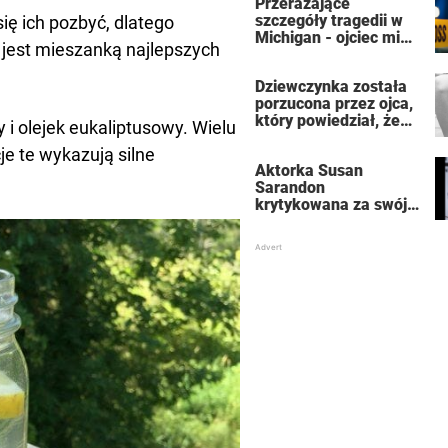
Przerażające
szczegóły tragedii w
ię ich pozbyć, dlatego
Michigan - ojciec miał
y jest mieszanką najlepszych
zabić 7-osobową
rodzinę, a potem
Dziewczynka została
siebie
porzucona przez ojca,
który powiedział, że
i olejek eukaliptusowy. Wielu
jest dla niego
e te wykazują silne
„martwa” – teraz jest
Aktorka Susan
znaną aktorką
Sarandon
krytykowana za swój
ubiór