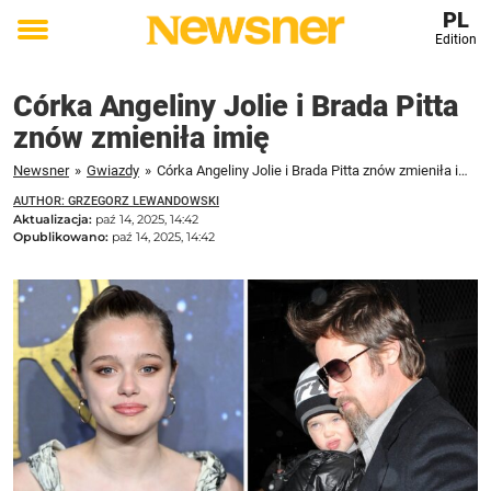
PL
Edition
Toggle
menu
Córka Angeliny Jolie i Brada Pitta
znów zmieniła imię
Newsner
»
Gwiazdy
»
Córka Angeliny Jolie i Brada Pitta znów zmieniła imię
AUTHOR: GRZEGORZ LEWANDOWSKI
Aktualizacja:
paź 14, 2025, 14:42
Opublikowano:
paź 14, 2025, 14:42