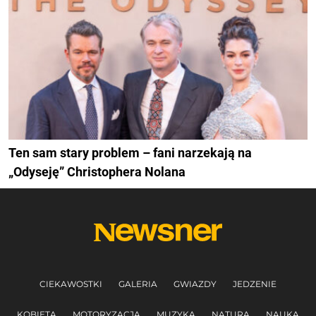
Ten sam stary problem – fani narzekają na
„Odyseję” Christophera Nolana
CIEKAWOSTKI
GALERIA
GWIAZDY
JEDZENIE
KOBIETA
MOTORYZACJA
MUZYKA
NATURA
NAUKA