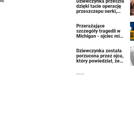
Dziewczynka przeszła
dzięki tacie operację
przeszczepu nerki,
która uratowała jej
życie
Przerażające
szczegóły tragedii w
Michigan - ojciec miał
zabić 7-osobową
rodzinę, a potem
Dziewczynka została
siebie
porzucona przez ojca,
który powiedział, że
jest dla niego
„martwa” – teraz jest
znaną aktorką