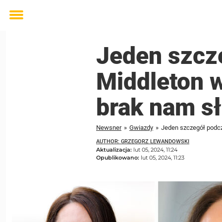
Toggle
menu
Jeden szcz
Middleton w
brak nam s
Newsner
»
Gwiazdy
»
Jeden szczegół podcz
AUTHOR: GRZEGORZ LEWANDOWSKI
Aktualizacja:
lut 05, 2024, 11:24
Opublikowano:
lut 05, 2024, 11:23