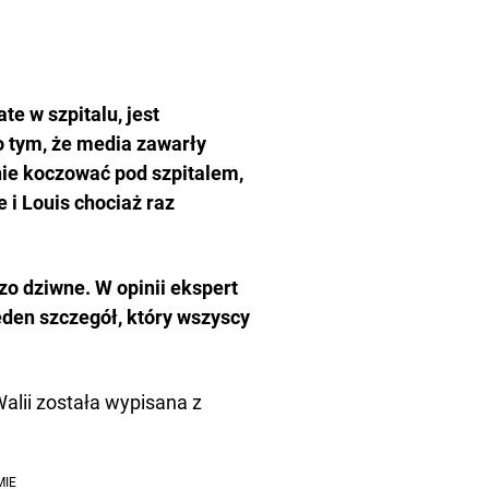
ate w szpitalu,
jest
o tym, że media zawarły
nie koczować pod szpitalem,
e i Louis chociaż raz
zo dziwne. W opinii ekspert
eden szczegół, który wszyscy
Walii została wypisana z