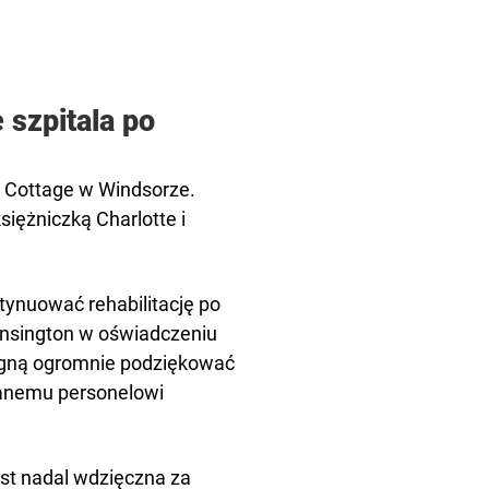
 szpitala po
 Cottage w Windsorze.
iężniczką Charlotte i
tynuować rehabilitację po
Kensington w oświadczeniu
ragną ogromnie podziękować
danemu personelowi
st nadal wdzięczna za