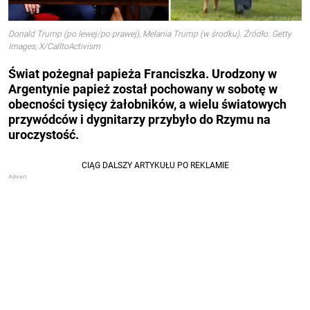
Donald Trump (po lewej/po prawej), Melania Trump (w środku). Źródło: Getty
Images, X/CalltoActivism
Świat pożegnał papieża Franciszka. Urodzony w
Argentynie papież został pochowany w sobotę w
obecności tysięcy żałobników, a wielu światowych
przywódców i dygnitarzy przybyło do Rzymu na
uroczystość.