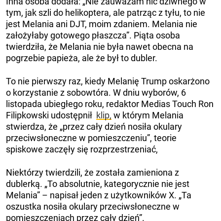
Inna osoba dodała: „Nie zauważam nic dziwnego w
tym, jak szli do helikoptera, ale patrząc z tyłu, to nie
jest Melania ani DJT, moim zdaniem. Melania nie
założyłaby gotowego płaszcza”. Piąta osoba
twierdziła, że ​​Melania nie była nawet obecna na
pogrzebie papieża, ale że był to dubler.
To nie pierwszy raz, kiedy Melanię Trump oskarżono
o korzystanie z sobowtóra. W dniu wyborów, 6
listopada ubiegłego roku, redaktor Medias Touch Ron
Filipkowski udostępnił
klip,
w którym Melania
stwierdza, że ​​„przez cały dzień nosiła okulary
przeciwsłoneczne w pomieszczeniu”, teorie
spiskowe zaczęły się rozprzestrzeniać,
Niektórzy twierdzili, że została zamieniona z
dublerką. „To absolutnie, kategorycznie nie jest
Melania” – napisał jeden z użytkowników X. „Ta
oszustka nosiła okulary przeciwsłoneczne w
pomieszczeniach przez cały dzień”.