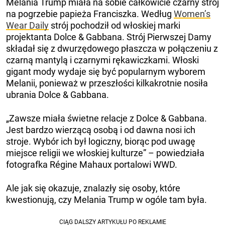
Melania Trump miała na sobie całkowicie czarny strój
na pogrzebie papieża Franciszka. Według
Women’s
Wear Daily
strój pochodził od włoskiej marki
projektanta Dolce & Gabbana. Strój Pierwszej Damy
składał się z dwurzędowego płaszcza w połączeniu z
czarną mantylą i czarnymi rękawiczkami. Włoski
gigant mody wydaje się być popularnym wyborem
Melanii, ponieważ w przeszłości kilkakrotnie nosiła
ubrania Dolce & Gabbana.
„Zawsze miała świetne relacje z Dolce & Gabbana.
Jest bardzo wierzącą osobą i od dawna nosi ich
stroje. Wybór ich był logiczny, biorąc pod uwagę
miejsce religii we włoskiej kulturze” – powiedziała
fotografka Régine Mahaux portalowi WWD.
Ale jak się okazuje, znalazły się osoby, które
kwestionują, czy Melania Trump w ogóle tam była.