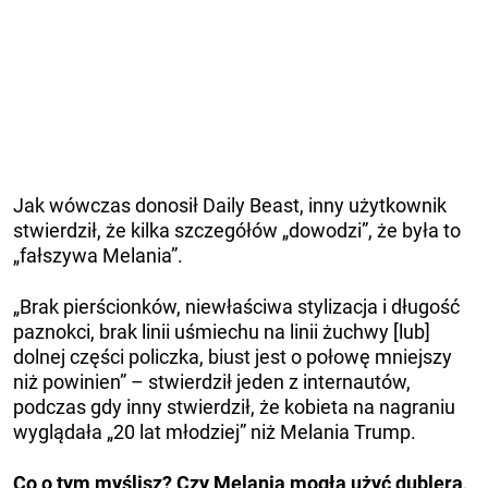
Jak wówczas donosił Daily Beast, inny użytkownik
stwierdził, że kilka szczegółów „dowodzi”, że była to
„fałszywa Melania”.
„Brak pierścionków, niewłaściwa stylizacja i długość
paznokci, brak linii uśmiechu na linii żuchwy [lub]
dolnej części policzka, biust jest o połowę mniejszy
niż powinien” – stwierdził jeden z internautów,
podczas gdy inny stwierdził, że kobieta na nagraniu
wyglądała „20 lat młodziej” niż Melania Trump.
Co o tym myślisz? Czy Melania mogła użyć dublera,