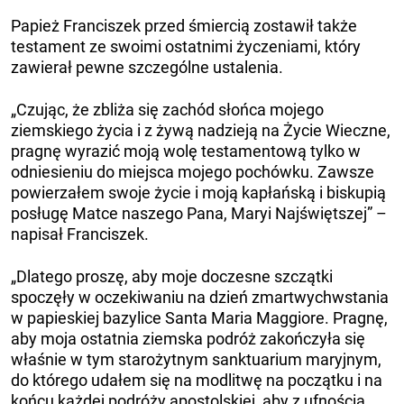
Papież Franciszek przed śmiercią zostawił także
testament ze swoimi ostatnimi życzeniami, który
zawierał pewne szczególne ustalenia.
„Czując, że zbliża się zachód słońca mojego
ziemskiego życia i z żywą nadzieją na Życie Wieczne,
pragnę wyrazić moją wolę testamentową tylko w
odniesieniu do miejsca mojego pochówku. Zawsze
powierzałem swoje życie i moją kapłańską i biskupią
posługę Matce naszego Pana, Maryi Najświętszej” –
napisał Franciszek.
„Dlatego proszę, aby moje doczesne szczątki
spoczęły w oczekiwaniu na dzień zmartwychwstania
w papieskiej bazylice Santa Maria Maggiore. Pragnę,
aby moja ostatnia ziemska podróż zakończyła się
właśnie w tym starożytnym sanktuarium maryjnym,
do którego udałem się na modlitwę na początku i na
końcu każdej podróży apostolskiej, aby z ufnością