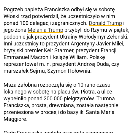
Pogrzeb papieża Franciszka odbył się w sobotę.
Włoski rząd potwierdził, że uczestniczyło w nim
ponad 100 delegacji zagranicznych.
Donald Trump
i
jego żona
Melania Trump
przybyli do Rzymu w piątek,
podobnie jak prezydent Ukrainy Wołodymyr Zełenski.
Inni uczestnicy to prezydent Argentyny Javier Milei,
brytyjski premier Keir Starmer, prezydent Francji
Emmanuel Macron i książę William. Polskę
reprezentował m.in. prezydent Andrzej Duda, czy
marszałek Sejmu, Szymon Hołownia.
Msza żałobna rozpoczęła się o 10 rano czasu
lokalnego w sobotę na placu św. Piotra, a ulice
wypełniło ponad 200 000 pielgrzymów. Trumna
Franciszka, prosta, drewniana, została następnie
przeniesiona w procesji do bazyliki Santa Maria
Maggiore.
Ciało Franciszka zostało przykryte czerwonym