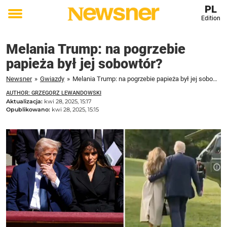
PL
Edition
Toggle
menu
Melania Trump: na pogrzebie
papieża był jej sobowtór?
Newsner
»
Gwiazdy
»
Melania Trump: na pogrzebie papieża był jej sobowtór?
AUTHOR: GRZEGORZ LEWANDOWSKI
Aktualizacja:
kwi 28, 2025, 15:17
Opublikowano:
kwi 28, 2025, 15:15