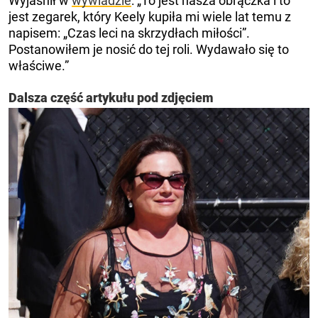
Wyjaśnił w
wywiadzie
: „To jest nasza obrączka i to
jest zegarek, który Keely kupiła mi wiele lat temu z
napisem: „Czas leci na skrzydłach miłości”.
Postanowiłem je nosić do tej roli. Wydawało się to
właściwe.”
Dalsza część artykułu pod zdjęciem