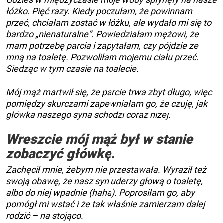
łóżko. Pięć razy. Kiedy poczułam, że powinnam
przeć, chciałam zostać w łóżku, ale wydało mi się to
bardzo „nienaturalne”. Powiedziałam mężowi, że
mam potrzebę parcia i zapytałam, czy pójdzie ze
mną na toaletę. Pozwoliłam mojemu ciału przeć.
Siedząc w tym czasie na toalecie.
Mój mąż martwił się, że parcie trwa zbyt długo, więc
pomiędzy skurczami zapewniałam go, że czuję, jak
główka naszego syna schodzi coraz niżej.
Wreszcie mój mąż był w stanie
zobaczyć główkę.
Zachęcił mnie, żebym nie przestawała. Wyraził też
swoją obawę, że nasz syn uderzy głową o toaletę,
albo do niej wpadnie (haha). Poprosiłam go, aby
pomógł mi wstać i że tak właśnie zamierzam dalej
rodzić – na stojąco.