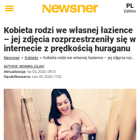
PL
Edition
Toggle
menu
Kobieta rodzi we własnej łazience
– jej zdjęcia rozprzestrzeniły się w
internecie z prędkością huraganu
Newsner
»
Kobieta
»
Kobieta rodzi we własnej łazience – jej zdjęcia rozprzestrzeniły się w internecie z prędkością huraganu
AUTHOR: MONIKA ZAJĄC
Aktualizacja:
lip 03, 2020, 09:13
Opublikowano:
cze 20, 2020, 17:52