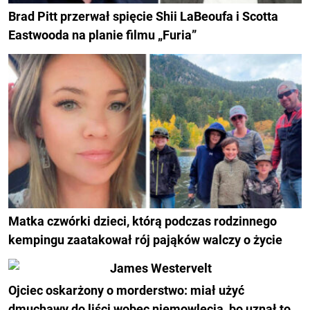
Brad Pitt przerwał spięcie Shii LaBeoufa i Scotta
Eastwooda na planie filmu „Furia”
Matka czwórki dzieci, którą podczas rodzinnego
kempingu zaatakował rój pająków walczy o życie
Ojciec oskarżony o morderstwo: miał użyć
dmuchawy do liści wobec niemowlęcia, bo uznał to