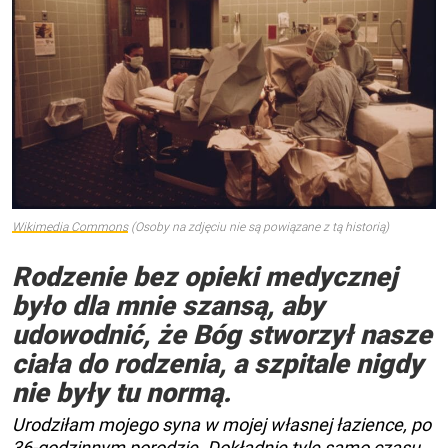
Wikimedia Commons
(Osoby na zdjęciu nie są powiązane z tą historią)
Rodzenie bez opieki medycznej
było dla mnie szansą, aby
udowodnić, że Bóg stworzył nasze
ciała do rodzenia, a szpitale nigdy
nie były tu normą.
Urodziłam mojego syna w mojej własnej łazience, po
36-godzinnym porodzie. Dokładnie tyle samo czasu