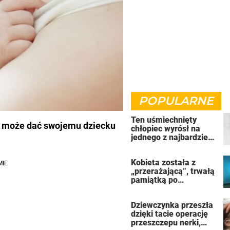
POPULARNE
Ten uśmiechnięty
ić może dać swojemu dziecku
chłopiec wyrósł na
jednego z najbardziej
złych ludzi na świecie
Kobieta została z
„przerażającą”, trwałą
pamiątką po
uzależnieniu od
solarium
Dziewczynka przeszła
dzięki tacie operację
przeszczepu nerki,