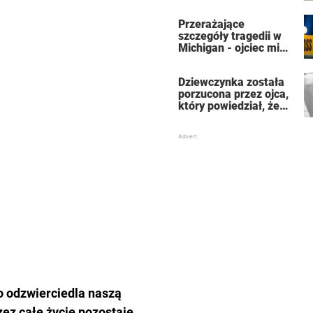
która uratowała jej
życie
Przerażające
szczegóły tragedii w
Michigan - ojciec miał
zabić 7-osobową
rodzinę, a potem
Dziewczynka została
siebie
porzucona przez ojca,
który powiedział, że
jest dla niego
„martwa” – teraz jest
znaną aktorką
to odzwierciedla naszą
ez całe życie pozostaje