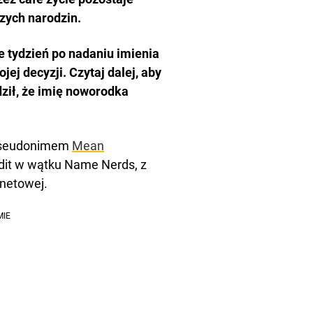
zych narodzin.
e tydzień po nadaniu imienia
 decyzji. Czytaj dalej, aby
dził, że imię noworodka
 pseudonimem
Mean
eddit w wątku Name Nerds, z
rnetowej.