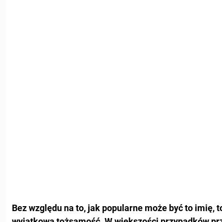
Bez względu na to, jak popularne może być to imię, 
wyjątkową tożsamość
.
W większości przypadków prz