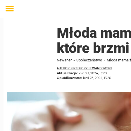
Toggle
menu
Młoda mama 
które brzmi
Newsner
»
Społeczeństwo
»
Młoda mama żał
AUTHOR: GRZEGORZ LEWANDOWSKI
Aktualizacja:
kwi 23, 2024, 13:20
Opublikowano:
kwi 23, 2024, 13:20