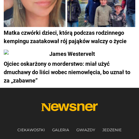
Matka czwórki dzieci, którą podczas rodzinnego
kempingu zaatakował rój pająków walczy o życie
Ojciec oskarżony o morderstwo: miał użyć
dmuchawy do liści wobec niemowlęcia, bo uznał to
za „zabawne”
CIEKAWOSTKI
GALERIA
GWIAZDY
JEDZENIE