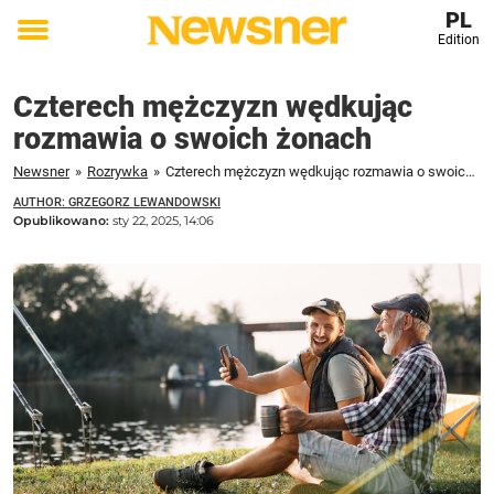
PL
Edition
Toggle
menu
Czterech mężczyzn wędkując
rozmawia o swoich żonach
Newsner
»
Rozrywka
»
Czterech mężczyzn wędkując rozmawia o swoich żonach
AUTHOR: GRZEGORZ LEWANDOWSKI
Opublikowano:
sty 22, 2025, 14:06