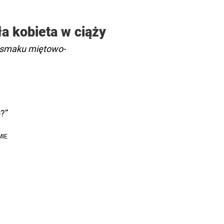
ła kobieta w ciąży
o smaku miętowo-
?”