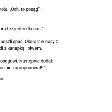
oju. „Och, to posąg” –
łam też jeden dla nas.”
poszli spać. Około 2 w nocy z
ił z kanapką i piwem.
posągowi. Następnie dodał:
nic nie zaproponował!!”