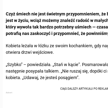
Czyż śmiech nie jest świetnym przypomnieniem, że b
jest w życiu, wciąż możemy znaleźć radość w małych
który wywoła tak bardzo potrzebny uśmiech — czasa
potrafią nas zaskoczyć i przypomnieć, że powinniśmy
Kobieta leżała w łóżku ze swoim kochankiem, gdy nagl
otwiera drzwi wejściowe.
„Szybko” – powiedziała. „Stań w kącie”. Posmarowała 
następnie posypała talkiem. „Nie ruszaj się, dopóki c
kobieta. „Udawaj, że jesteś posągiem”.