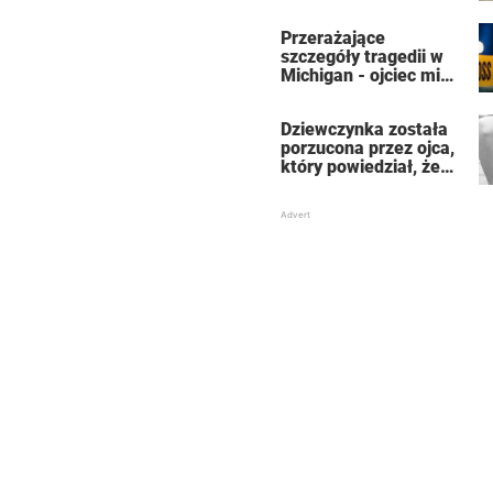
która uratowała jej
życie
Przerażające
szczegóły tragedii w
Michigan - ojciec miał
zabić 7-osobową
rodzinę, a potem
Dziewczynka została
siebie
porzucona przez ojca,
który powiedział, że
jest dla niego
„martwa” – teraz jest
znaną aktorką