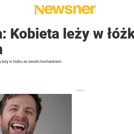
: Kobieta leży w łóż
m
a leży w łóżku ze swoim kochankiem