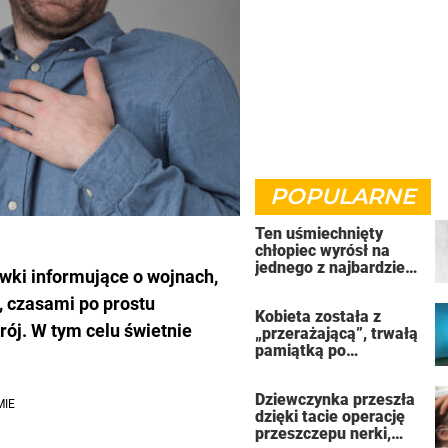
POPULARNE
Ten uśmiechnięty
chłopiec wyrósł na
jednego z najbardziej
ówki informujące o wojnach,
złych ludzi na świecie
, czasami po prostu
Kobieta została z
rój. W tym celu świetnie
„przerażającą”, trwałą
pamiątką po
uzależnieniu od
solarium
Dziewczynka przeszła
dzięki tacie operację
przeszczepu nerki,