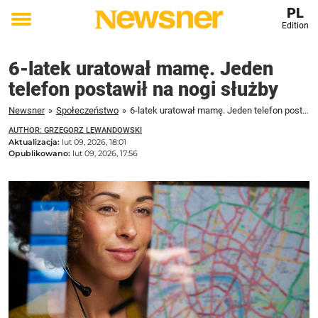
PL
Edition
Toggle
menu
6-latek uratował mamę. Jeden
telefon postawił na nogi służby
Newsner
»
Społeczeństwo
»
6-latek uratował mamę. Jeden telefon postawił na nogi służby
AUTHOR: GRZEGORZ LEWANDOWSKI
Aktualizacja:
lut 09, 2026, 18:01
Opublikowano:
lut 09, 2026, 17:56