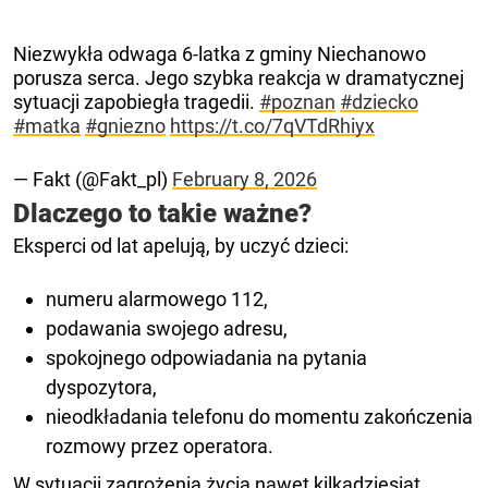
Niezwykła odwaga 6-latka z gminy Niechanowo
porusza serca. Jego szybka reakcja w dramatycznej
sytuacji zapobiegła tragedii.
#poznan
#dziecko
#matka
#gniezno
https://t.co/7qVTdRhiyx
— Fakt (@Fakt_pl)
February 8, 2026
Dlaczego to takie ważne?
Eksperci od lat apelują, by uczyć dzieci:
numeru alarmowego 112,
podawania swojego adresu,
spokojnego odpowiadania na pytania
dyspozytora,
nieodkładania telefonu do momentu zakończenia
rozmowy przez operatora.
W sytuacji zagrożenia życia nawet kilkadziesiąt