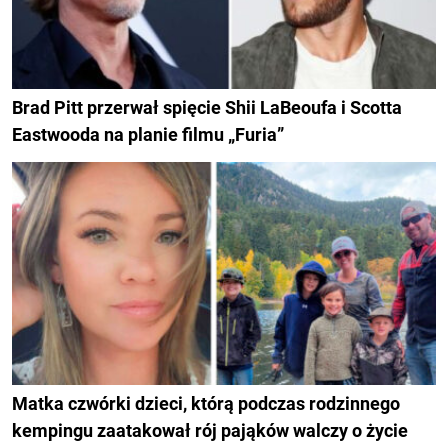
Brad Pitt przerwał spięcie Shii LaBeoufa i Scotta
Eastwooda na planie filmu „Furia”
Matka czwórki dzieci, którą podczas rodzinnego
kempingu zaatakował rój pająków walczy o życie