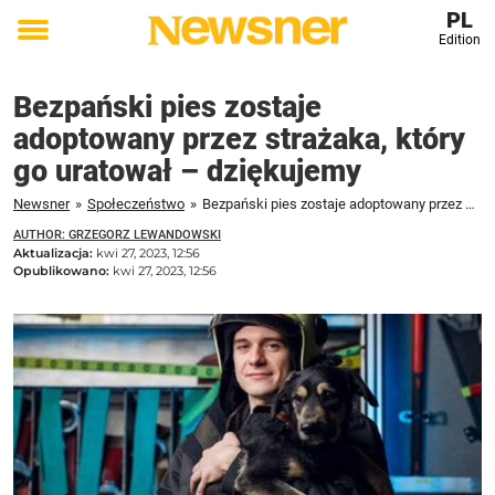
PL
Edition
Toggle
menu
Bezpański pies zostaje
adoptowany przez strażaka, który
go uratował – dziękujemy
Newsner
»
Społeczeństwo
»
Bezpański pies zostaje adoptowany przez strażaka, który go uratował - dziękujemy
AUTHOR: GRZEGORZ LEWANDOWSKI
Aktualizacja:
kwi 27, 2023, 12:56
Opublikowano:
kwi 27, 2023, 12:56