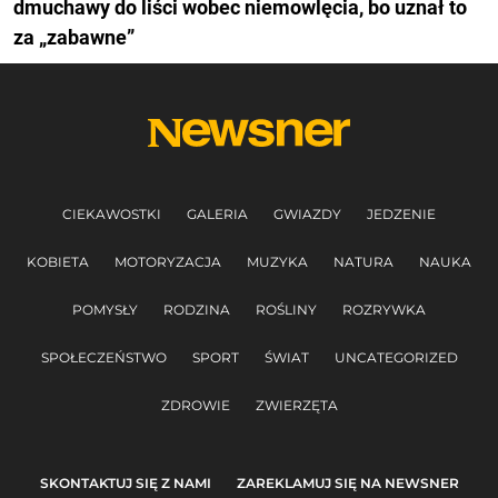
dmuchawy do liści wobec niemowlęcia, bo uznał to
za „zabawne”
CIEKAWOSTKI
GALERIA
GWIAZDY
JEDZENIE
KOBIETA
MOTORYZACJA
MUZYKA
NATURA
NAUKA
POMYSŁY
RODZINA
ROŚLINY
ROZRYWKA
SPOŁECZEŃSTWO
SPORT
ŚWIAT
UNCATEGORIZED
ZDROWIE
ZWIERZĘTA
SKONTAKTUJ SIĘ Z NAMI
ZAREKLAMUJ SIĘ NA NEWSNER