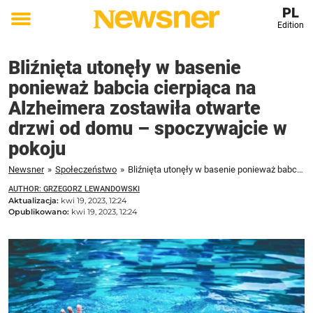
PL
Edition
Toggle
menu
Bliźnięta utonęły w basenie
ponieważ babcia cierpiąca na
Alzheimera zostawiła otwarte
drzwi od domu – spoczywajcie w
pokoju
Newsner
»
Społeczeństwo
»
Bliźnięta utonęły w basenie ponieważ babcia cierpiąca na Alzheimera zostawiła otwarte drzwi od domu – spoczywajcie w pokoju
AUTHOR: GRZEGORZ LEWANDOWSKI
Aktualizacja:
kwi 19, 2023, 12:24
Opublikowano:
kwi 19, 2023, 12:24