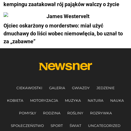
kempingu zaatakował rój pająków walczy o życie
Ojciec oskarżony o morderstwo: miał użyć
dmuchawy do liści wobec niemowlęcia, bo uznał to
za „zabawne”
CIEKAWOSTKI
GALERIA
GWIAZDY
JEDZENIE
KOBIETA
MOTORYZACJA
MUZYKA
NATURA
NAUKA
POMYSŁY
RODZINA
ROŚLINY
ROZRYWKA
SPOŁECZEŃSTWO
SPORT
ŚWIAT
UNCATEGORIZED