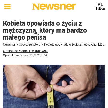
PL
Edition
Toggle
menu
Kobieta opowiada o życiu z
mężczyzną, który ma bardzo
małego penisa
Newsner
»
Społeczeństwo
»
Kobieta opowiada o życiu z mężczyzną, który ma bardzo małego penisa
AUTHOR: GRZEGORZ LEWANDOWSKI
Opublikowano:
kwi 25, 2025, 11:04