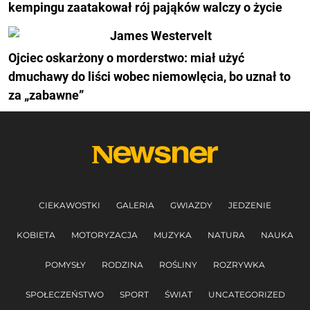
kempingu zaatakował rój pająków walczy o życie
Ojciec oskarżony o morderstwo: miał użyć
dmuchawy do liści wobec niemowlęcia, bo uznał to
za „zabawne”
CIEKAWOSTKI
GALERIA
GWIAZDY
JEDZENIE
KOBIETA
MOTORYZACJA
MUZYKA
NATURA
NAUKA
POMYSŁY
RODZINA
ROŚLINY
ROZRYWKA
SPOŁECZEŃSTWO
SPORT
ŚWIAT
UNCATEGORIZED