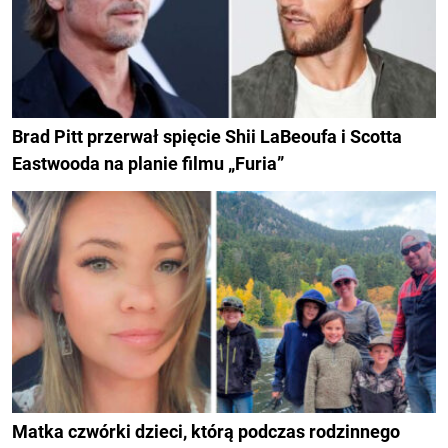
Brad Pitt przerwał spięcie Shii LaBeoufa i Scotta
Eastwooda na planie filmu „Furia”
Matka czwórki dzieci, którą podczas rodzinnego