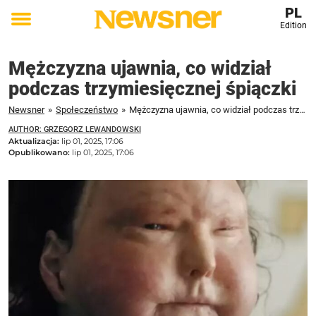
PL
Edition
Toggle
menu
Mężczyzna ujawnia, co widział
podczas trzymiesięcznej śpiączki
Newsner
»
Społeczeństwo
»
Mężczyzna ujawnia, co widział podczas trzymiesięcznej śpiączki
AUTHOR: GRZEGORZ LEWANDOWSKI
Aktualizacja:
lip 01, 2025, 17:06
Opublikowano:
lip 01, 2025, 17:06