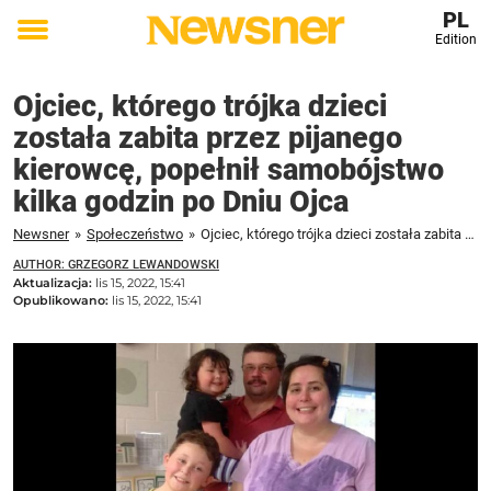
PL
Edition
Toggle
menu
Ojciec, którego trójka dzieci
została zabita przez pijanego
kierowcę, popełnił samobójstwo
kilka godzin po Dniu Ojca
Newsner
»
Społeczeństwo
»
Ojciec, którego trójka dzieci została zabita przez pijanego kierowcę, popełnił samobójstwo kilka godzin po Dniu Ojca
AUTHOR: GRZEGORZ LEWANDOWSKI
Aktualizacja:
lis 15, 2022, 15:41
Opublikowano:
lis 15, 2022, 15:41