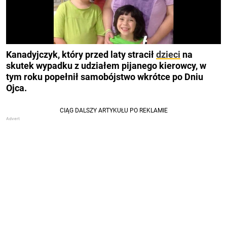
Kanadyjczyk, który przed laty stracił
dzieci
na
skutek wypadku z udziałem pijanego kierowcy, w
tym roku popełnił samobójstwo wkrótce po Dniu
Ojca.