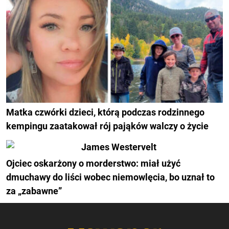
Matka czwórki dzieci, którą podczas rodzinnego
kempingu zaatakował rój pająków walczy o życie
Ojciec oskarżony o morderstwo: miał użyć
dmuchawy do liści wobec niemowlęcia, bo uznał to
za „zabawne”