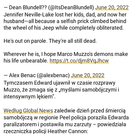
— Dean Blundell?? (@ItsDeanBlundell)
June 20, 2022
Jennifer Neville-Lake lost her kids, dad, and now her
husband⁠—all because a selfish prick climbed behind
the wheel of his Jeep while completely obliterated.
He's out on parole. They're all still dead.
Wherever he is, I hope Marco Muzzo's demons make
his life unbearable.
https://t.co/djm8VqJhcw
— Alex Benac (@alexbenac)
June 20, 2022
Tymczasem Edward ujawnił w czasie rozprawy
Muzzo, że zmaga się z „myślami samobójczymi i
intensywnym lękiem”.
Według Global News
zaledwie dzień przed śmiercią
samobójczą w regionie Peel policja poraziła Edwarda
paralizatorem i postawiła mu zarzuty – powiedziała
rzeczniczka policji Heather Cannon: