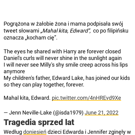
Pogrążona w żałobie żona i mama podpisała swój
tweet słowami
„Mahal kita, Edward”,
co po filipińsku
oznacza „kocham cię”.
The eyes he shared with Harry are forever closed
Daniel's curls will never shine in the sunlight again
I will never see Milly's shy smile creep across his lips
anymore
My children's father, Edward Lake, has joined our kids
so they can play together, forever.
Mahal kita, Edward.
pic.twitter.com/4nHREvd9Xe
— Jenn Neville-Lake (@isda1979)
June 21, 2022
Tragedia sprzed lat
Według
doniesień
dzieci Edwarda i Jennifer zginęły w