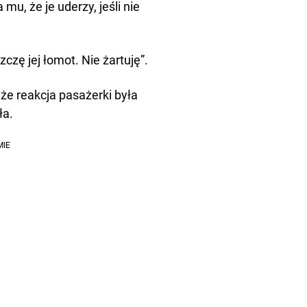
mu, że je uderzy, jeśli nie
zczę jej łomot. Nie żartuję”.
e ​​reakcja pasażerki była
ła.