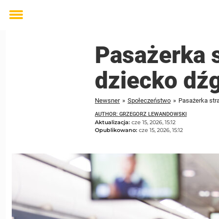
Toggle
menu
Pasażerka s
dziecko dź
Newsner
»
Społeczeństwo
»
Pasażerka str
AUTHOR: GRZEGORZ LEWANDOWSKI
Aktualizacja:
cze 15, 2026, 15:12
Opublikowano:
cze 15, 2026, 15:12