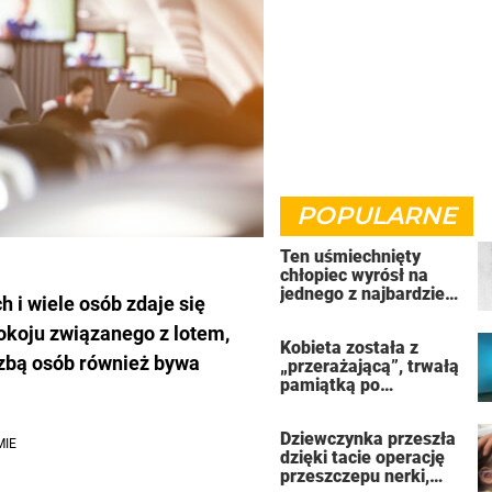
POPULARNE
Ten uśmiechnięty
chłopiec wyrósł na
jednego z najbardziej
 i wiele osób zdaje się
złych ludzi na świecie
pokoju związanego z lotem,
Kobieta została z
czbą osób również bywa
„przerażającą”, trwałą
pamiątką po
uzależnieniu od
solarium
Dziewczynka przeszła
dzięki tacie operację
przeszczepu nerki,