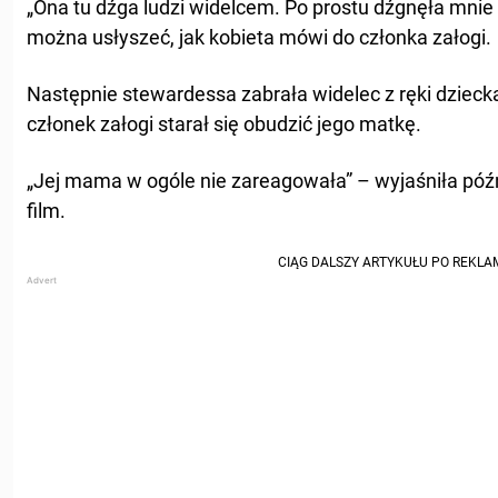
„Ona tu dźga ludzi widelcem. Po prostu dźgnęła mni
można usłyszeć, jak kobieta mówi do członka załogi.
Następnie stewardessa zabrała widelec z ręki dzieck
członek załogi starał się obudzić jego matkę.
„Jej mama w ogóle nie zareagowała” – wyjaśniła późni
film.