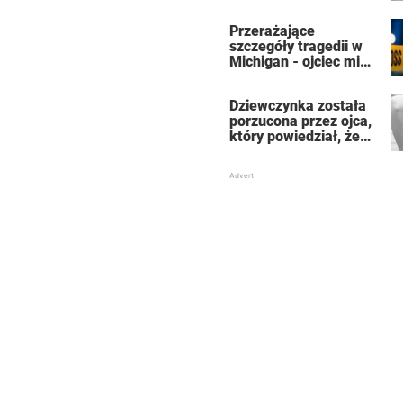
która uratowała jej
życie
Przerażające
szczegóły tragedii w
Michigan - ojciec miał
zabić 7-osobową
rodzinę, a potem
Dziewczynka została
siebie
porzucona przez ojca,
który powiedział, że
jest dla niego
„martwa” – teraz jest
znaną aktorką