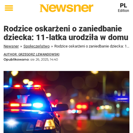
PL
Edition
Toggle
menu
Rodzice oskarżeni o zaniedbanie
dziecka: 11-latka urodziła w domu
Newsner
»
Społeczeństwo
»
Rodzice oskarżeni o zaniedbanie dziecka: 11-latka urodziła w domu
AUTHOR: GRZEGORZ LEWANDOWSKI
Opublikowano:
sie 26, 2025, 14:40