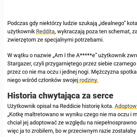
Podczas gdy niektórzy ludzie szukają „idealnego” kota l
użytkownik
Reddita
, wykraczają poza ten schemat, z
zwierzętom ze specjalnymi potrzebami.
W wątku o nazwie „Am I the A*****e” użytkownik zwróc
Stargazer, czyli przygarniętego przez siebie czarneg
przez co nie ma oczu i jednej nogi. Mężczyzna spotka
niego wśród członków swojej
rodziny.
Historia chwytająca za serce
Użytkownik opisał na Reddicie historię kota.
Adoptow
„Kotkę maltretowano w wyniku czego nie ma oczu i ma 
chciał jej adoptować ze względu na niepełnosprawnoś
więc ja to zrobiłem, bo w przeciwnym razie zostałaby 