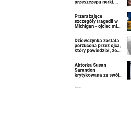
przeszczepu nerki,
która uratowała jej
życie
Przerażające
szczegóły tragedii w
Michigan - ojciec miał
zabić 7-osobową
rodzinę, a potem
Dziewczynka została
siebie
porzucona przez ojca,
który powiedział, że
jest dla niego
„martwa” – teraz jest
Aktorka Susan
znaną aktorką
Sarandon
krytykowana za swój
ubiór