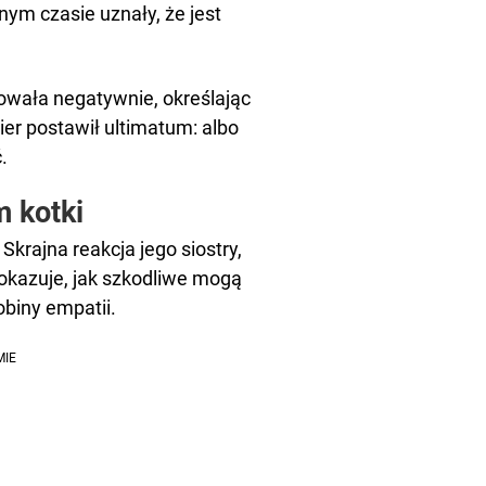
wnym czasie uznały, że jest
owała negatywnie, określając
er postawił ultimatum: albo
.
 kotki
rajna reakcja jego siostry,
pokazuje, jak szkodliwe mogą
obiny empatii.