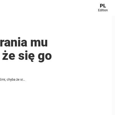
PL
Edition
brania mu
 że się go
Wredna siostra wścieka się na „demonicznego” kota brata i zabrania mu widywać się z jej dziećmi, chyba że się go pozbędzie