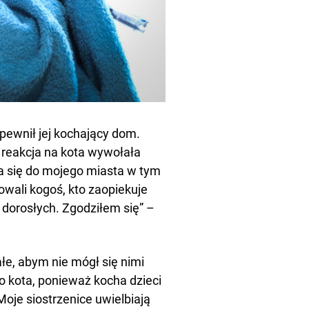
pewnił jej kochający dom.
h reakcja na kota wywołała
ła się do mojego miasta w tym
bowali kogoś, kto zaopiekuje
a dorosłych. Zgodziłem się” –
ałe, abym nie mógł się nimi
o kota, ponieważ kocha dzieci
oje siostrzenice uwielbiają