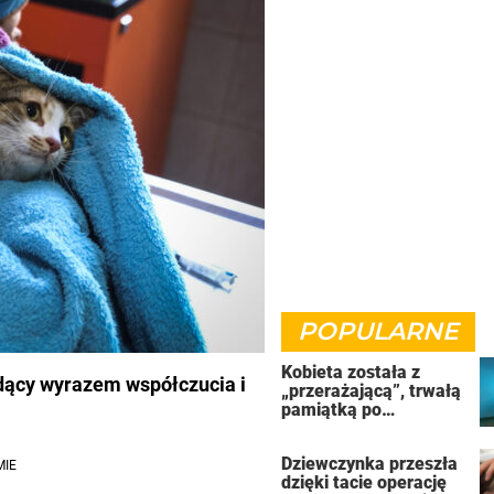
POPULARNE
Kobieta została z
dący wyrazem współczucia i
„przerażającą”, trwałą
pamiątką po
uzależnieniu od
solarium
Dziewczynka przeszła
dzięki tacie operację