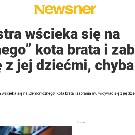
tra wścieka się na
go” kota brata i za
 z jej dziećmi, chyba