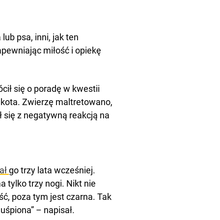
ub psa, inni, jak ten
apewniając miłość i opiekę
ił się o poradę w kwestii
o kota. Zwierzę maltretowano,
ł się z negatywną reakcją na
ał
go trzy lata wcześniej.
tylko trzy nogi. Nikt nie
ć, poza tym jest czarna. Tak
uśpiona” – napisał.