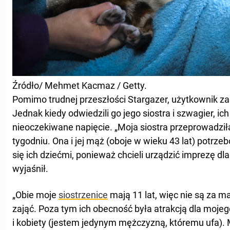
Źródło/ Mehmet Kacmaz / Getty.
Pomimo trudnej przeszłości Stargazer, użytkownik za
Jednak kiedy odwiedzili go jego siostra i szwagier, ic
nieoczekiwane napięcie. „Moja siostra przeprowadzi
tygodniu. Ona i jej mąż (oboje w wieku 43 lat) potrze
się ich dziećmi, ponieważ chcieli urządzić imprezę dl
wyjaśnił.
„Obie moje
siostrzenice
mają 11 lat, więc nie są za m
zająć. Poza tym ich obecność była atrakcją dla mojeg
i kobiety (jestem jedynym mężczyzną, któremu ufa). M