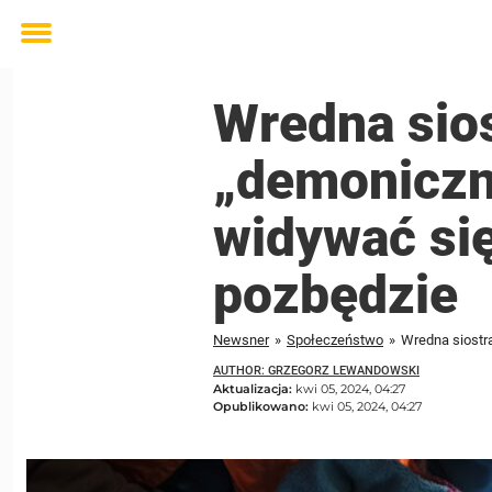
Toggle
menu
Wredna sios
„demoniczne
widywać się
pozbędzie
Newsner
»
Społeczeństwo
»
AUTHOR: GRZEGORZ LEWANDOWSKI
Aktualizacja:
kwi 05, 2024, 04:27
Opublikowano:
kwi 05, 2024, 04:27