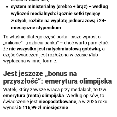
system ministerialny (srebro + brąz) – według
wyliczeń medialnych: łącznie setki tysięcy
złotych, rozbite na wypłatę jednorazową i 24-
miesięczne stypendium
To właśnie dlatego część portali pisze wprost o
„milionie” i „rozbiciu banku” – choć warto pamiętać,
że
nie wszystko jest natychmiastową gotówką
, a
część świadczeń jest rozłożona w czasie i/lub
wypłacana w innej formie.
Jest jeszcze „bonus na
przyszłość”: emerytura olimpijska
Wątek, który zawsze wraca przy medalach, to tzw.
emerytura (renta) olimpijska
. Według opisów, to
świadczenie jest
nieopodatkowane
, a w 2026 roku
wynosi
5 116,99 zł miesięcznie
.