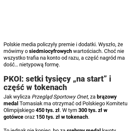
Polskie media policzyły premie i dodatki. Wyszło, że
mówimy o
siedmiocyfrowych
wartościach. Choć nie
wszystko trafia na konto od razu, a część nagród ma
dość… nietypową formę.
PKOl: setki tysięcy „na start” i
część w tokenach
Jak wylicza
Przegląd Sportowy Onet
, za
brązowy
medal
Tomasiak ma otrzymać od Polskiego Komitetu
Olimpijskiego
450 tys. zł
. W tym
300 tys. zł w
gotówce
oraz
150 tys. zł w tokenach
.
To jednak nie koniec, bo za
srebrny medal
kwoty