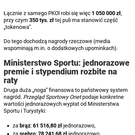
Łącznie z samego PKOl robi się więc
1 050 000 zł
,
przy czym
350 tys. zł
tej puli ma stanowić część
„tokenowa”.
Do tego dochodzą nagrody rzeczowe (media
wspominają m.in. o dodatkowych upominkach).
Ministerstwo Sportu: jednorazowe
premie i stypendium rozbite na
raty
Druga duża „noga” finansowa to państwowy system
nagród.
Przegląd Sportowy Onet
podaje konkretne
wartości jednorazowych wypłat od Ministerstwa
Sportu i Turystyki:
za
brąz
:
61 516,80 zł
jednorazowo,
za
srebro
:
78 241,68 zł
jednorazowo.