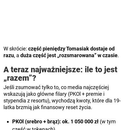
W skrócie:
część pieniędzy Tomasiak dostaje od
razu
, a
duża część jest „rozsmarowana” w czasie
.
A teraz najważniejsze: ile to jest
„razem”?
Jeśli zsumować tylko to, co media najczęściej
wskazują jako główne filary (PKOl + premie i
stypendia z resortu), wychodzą kwoty, które dla 19-
latka brzmią jak finansowy reset życia.
PKOl (srebro + brąz): ok. 1 050 000 zł
(w tym
część w tokenach)