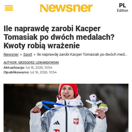
PL
Edition
Toggle
menu
Ile naprawdę zarobi Kacper
Tomasiak po dwóch medalach?
Kwoty robią wrażenie
Newsner
»
Sport
»
Ile naprawdę zarobi Kacper Tomasiak po dwóch medalach? Kwoty robią wrażenie
AUTHOR: GRZEGORZ LEWANDOWSKI
Aktualizacja:
lut 16, 2026, 10:54
Opublikowano:
lut 16, 2026, 10:54