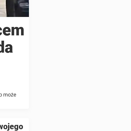
pcem
da
ko może
swojego