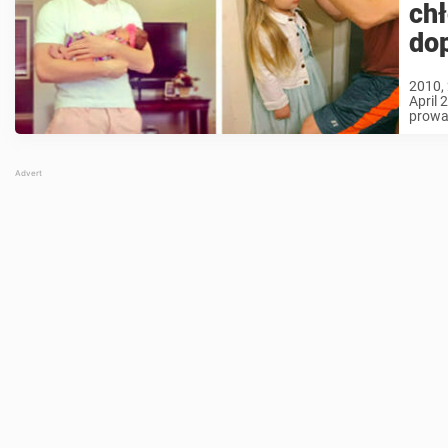
chł
dop
2010, 
April 
prowad