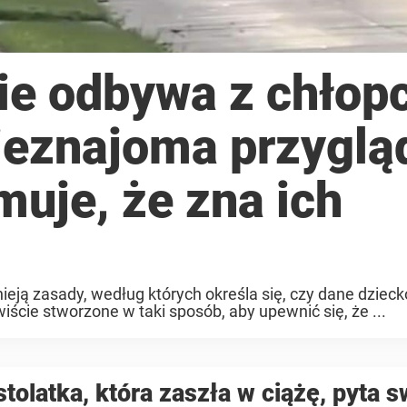
nie odbywa z chło
nieznajoma przyglą
jmuje, że zna ich
ieją zasady, według których określa się, czy dane dziec
ście stworzone w taki sposób, aby upewnić się, że ...
tolatka, która zaszła w ciążę, pyta 