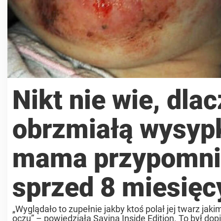
Nikt nie wie, dla
obrzmiałą wysypk
mama przypomnia
sprzed 8 miesięc
„Wyglądało to zupełnie jakby ktoś polał jej twarz jaki
oczu” – powiedziała Savina Inside Edition. To był do