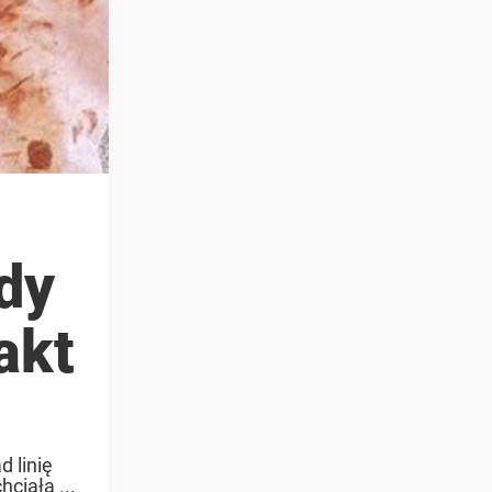
dy
akt
d linię
ciała ...