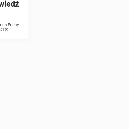
owiedź
 on Friday,
zęsto