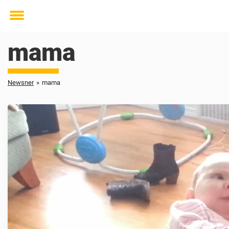
Toggle
menu
mama
Newsner
»
mama