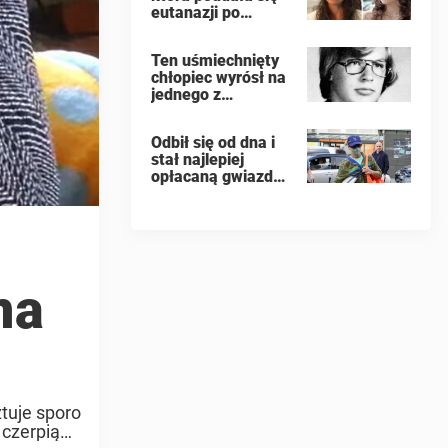
eutanazji po
napaści
seksualnej,
Ten uśmiechnięty
ujawniła w swoim
chłopiec wyrósł na
dzienniku
jednego z
nazwiska
najbardziej złych
oprawców
ludzi na świecie
Odbił się od dna i
stał najlepiej
opłacaną gwiazdą
Hollywood
ma
tuje sporo
 czerpią