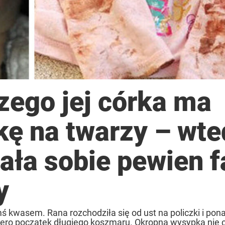
czego jej córka ma
ę na twarzy – wte
ła sobie pewien f
y
mś kwasem. Rana rozchodziła się od ust na policzki i pona
piero początek długiego koszmaru. Okropna wysypka nie ch