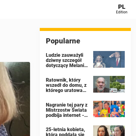
PL
Edition
Popularne
Ludzie zauważyli
dziwny szczegół
dotyczący Melanii
Trump podczas
finału Mistrzostw
Ratownik, który
Świata FIFA
wszedł do domu, z
którego uratowano
16 „dzikich” dzieci,
ujawnia, co
Nagranie tej pary z
zobaczył
Mistrzostw Świata
podbija internet -
ludzie domagają
się, by kobieta
25-letnia kobieta,
złożyła wniosek o
która poddała się
rozwód