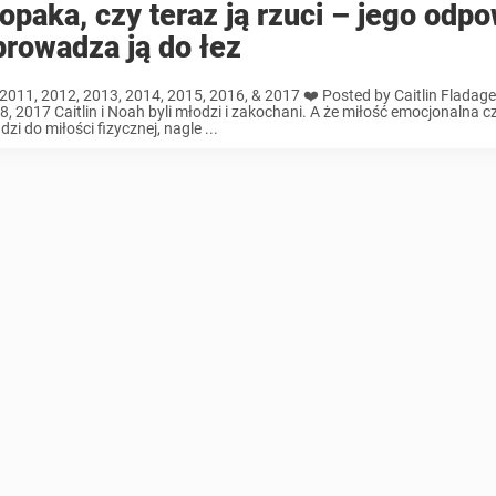
opaka, czy teraz ją rzuci – jego odp
rowadza ją do łez
2011, 2012, 2013, 2014, 2015, 2016, & 2017 ❤️ Posted by Caitlin Fladager
28, 2017 Caitlin i Noah byli młodzi i zakochani. A że miłość emocjonalna c
zi do miłości fizycznej, nagle ...