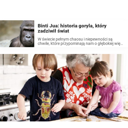
Binti Jua: historia goryla, który
zadziwił świat
W świecie pełnym chaosu i niepewności są
chwile, które przypominają nam o głębokiej więzi,
jaka łączy nas ze wszystkimi żywymi istotami.
Jeden z takich momentów miał miejsce ponad
dwie dekady temu w Brookfield Zoo w ...