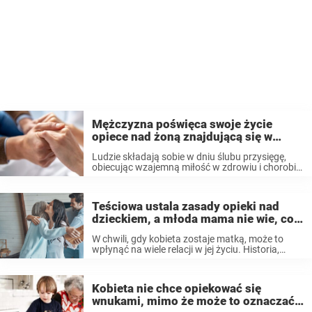
Mężczyzna poświęca swoje życie
opiece nad żoną znajdującą się w
stanie wegetatywnym
Ludzie składają sobie w dniu ślubu przysięgę,
obiecując wzajemną miłość w zdrowiu i chorobie.
Jednak zazwyczaj wtedy myśl o chorobie
małżonka jest dla nich czymś odległym. Mimo
wszystko niektóre pary stają w obliczu
Teściowa ustala zasady opieki nad
najtrudniejszych życiowych ...
dzieckiem, a młoda mama nie wie, co
na to powiedzieć
W chwili, gdy kobieta zostaje matką, może to
wpłynąć na wiele relacji w jej życiu. Historia,
którą dzisiaj opowiemy, dotyczy młodej mamy,
która nie była pewna, jak się zachować, gdy jej
teściowa zaczęła stawiać pewne ...
Kobieta nie chce opiekować się
wnukami, mimo że może to oznaczać