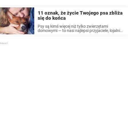
satysfakcjonujące doświadczenie, tak więc nie należy zniechęcać się
ze względu na specjalne potrzeby takiego psa. Niestety
niepełnosprawne psy są ...
11 oznak, że życie Twojego psa zbliża
się do końca
Psy są kimś więcej niż tylko zwierzętami
domowymi — to nasi najlepsi przyjaciele, lojalni
obrońcy i członkowie rodziny. Wypełniają nasze
życie radością, towarzystwem i bezwarunkową
miłością. Jednak choć chcielibyśmy, by mogły
zostać z nami na ...