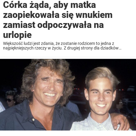
Córka żąda, aby matka
zaopiekowała się wnukiem
zamiast odpoczywała na
urlopie
Większość ludzi jest zdania, że zostanie rodzicem to jedna z
najpiękniejszych rzeczy w życiu. Z drugiej strony dla dziadków
przyglądanie się temu, jak ich dzieci stają się rodzicami, jest równie
piękne. Chociaż w przypadku pewnej kochającej babci nie zawsze
wszystko jest ...