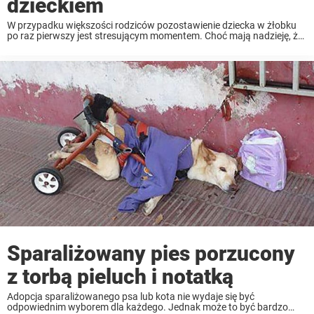
dzieckiem
W przypadku większości rodziców pozostawienie dziecka w żłobku
po raz pierwszy jest stresującym momentem. Choć mają nadzieję, że
dziecko będzie tam bezpieczne, szczęśliwe i otoczone opieką. Jednak
dla rocznego Claya pierwszy dzień w żłobku Little ...
Sparaliżowany pies porzucony
z torbą pieluch i notatką
Adopcja sparaliżowanego psa lub kota nie wydaje się być
odpowiednim wyborem dla każdego. Jednak może to być bardzo