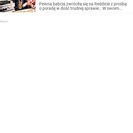
utratę pracy przez jej synową
Pewna babcia zwróciła się na Reddicie z prośbą
o poradę w dość trudnej sprawie… W swoim
poście wyjaśniła, że ​​odrzuciła prośbę synowej o
tygodniową opiekę nad wnukami, kiedy ta ma
możliwość, by wrócić do pracy, ...