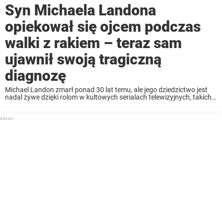
Syn Michaela Landona
opiekował się ojcem podczas
walki z rakiem – teraz sam
ujawnił swoją tragiczną
diagnozę
Michael Landon zmarł ponad 30 lat temu, ale jego dziedzictwo jest
nadal żywe dzięki rolom w kultowych serialach telewizyjnych, takich
jak „Bonanza”, „Domek na prerii” i „Autostrada do nieba”. Chociaż
wielu z nas pamięta go jako ...