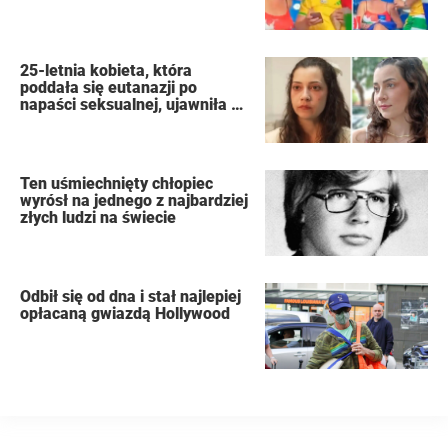
złożyła wniosek o rozwód
25-letnia kobieta, która
poddała się eutanazji po
napaści seksualnej, ujawniła w
swoim dzienniku nazwiska
oprawców
Ten uśmiechnięty chłopiec
wyrósł na jednego z najbardziej
złych ludzi na świecie
Odbił się od dna i stał najlepiej
opłacaną gwiazdą Hollywood