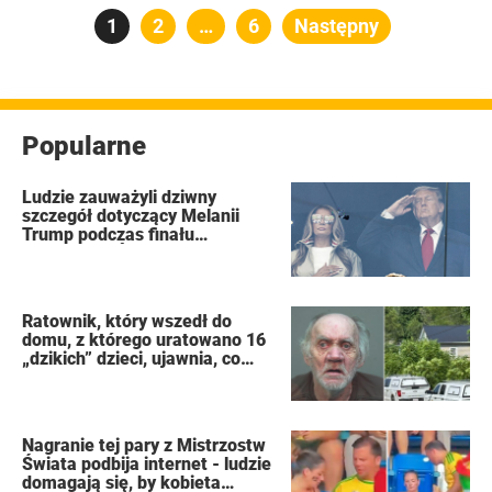
Stronicowanie
Strona
1
Strona
2
…
Strona
6
Następny
wpisów
Popularne
Ludzie zauważyli dziwny
szczegół dotyczący Melanii
Trump podczas finału
Mistrzostw Świata FIFA
Ratownik, który wszedł do
domu, z którego uratowano 16
„dzikich” dzieci, ujawnia, co
zobaczył
Nagranie tej pary z Mistrzostw
Świata podbija internet - ludzie
domagają się, by kobieta