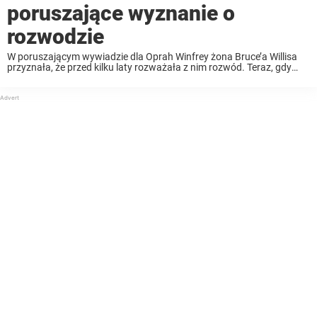
poruszające wyznanie o
rozwodzie
W poruszającym wywiadzie dla Oprah Winfrey żona Bruce’a Willisa
przyznała, że ​​przed kilku laty rozważała z nim rozwód. Teraz, gdy
hollywoodzki gwiazdor zmaga się z otępieniem czołowo-skroniowym,
para mieszka osobno. To smutny zwrot w historii ...