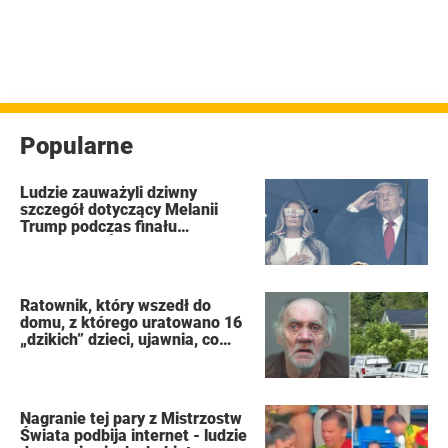
Popularne
Ludzie zauważyli dziwny
szczegół dotyczący Melanii
Trump podczas finału
Mistrzostw Świata FIFA
Ratownik, który wszedł do
domu, z którego uratowano 16
„dzikich” dzieci, ujawnia, co
zobaczył
Nagranie tej pary z Mistrzostw
Świata podbija internet - ludzie