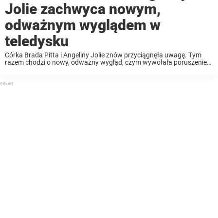
Jolie zachwyca nowym,
odważnym wyglądem w
teledysku
Córka Brada Pitta i Angeliny Jolie znów przyciągnęła uwagę. Tym
razem chodzi o nowy, odważny wygląd, czym wywołała poruszenie
wśród fanów w internecie. Dorastając w centrum uwagi, Shiloh Jolie
(dawniej Jolie-Pitt) zawsze podążała własną drogą. ...