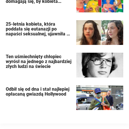
domagają się, by kobieta
złożyła wniosek o rozwód
25-letnia kobieta, która
poddała się eutanazji po
napaści seksualnej, ujawniła w
swoim dzienniku nazwiska
oprawców
Ten uśmiechnięty chłopiec
wyrósł na jednego z najbardziej
złych ludzi na świecie
Odbił się od dna i stał najlepiej
opłacaną gwiazdą Hollywood