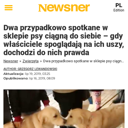
PL
Edition
Toggle
menu
Dwa przypadkowo spotkane w
sklepie psy ciągną do siebie – gdy
właściciele spoglądają na ich uszy,
dochodzi do nich prawda
Newsner
»
Zwierzęta
»
Dwa przypadkowo spotkane w sklepie psy ciągną do siebie - gdy właściciele spoglądają na ich uszy, dochodzi do nich prawda
AUTHOR: GRZEGORZ LEWANDOWSKI
Aktualizacja:
lip 19, 2019, 03:25
Opublikowano:
lip 16, 2019, 08:09