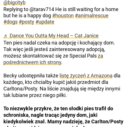
@bigcityb
Replying to @tarav714 He is still waiting for a home
but he is a happy dog
#houston
#animalrescue
#dogs
#posty
#update
♬ Dance You Outta My Head – Cat Janice
Ten pies nadal czeka na adopcję i kochający dom.
Tak więc jeśli jesteś zainteresowany adopcją,
możesz skontaktować się ze Special Pals
za
pośrednictwem ich strony
.
Becky udostępniła także
listę życzeń z Amazona
dla
każdego, kto chciałby kupić jakiś przedmiot dla
Carltona/Posty. Na liście znajdują się między innymi
tak lubiane przez niego piłki.
To niezwykle przykre, że ten słodki pies trafił do
schroniska, nagle tracąc jedyny dom, jaki
kiedykolwiek znał. Mamy nadzieję, że Carlton/Posty