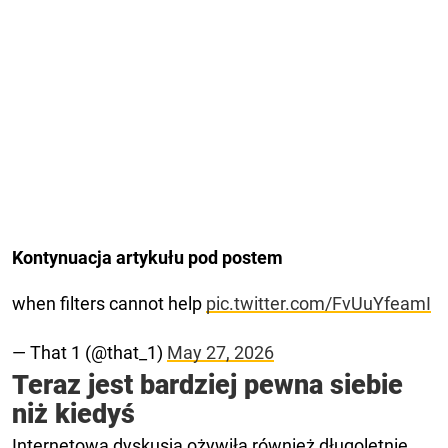
Kontynuacja artykułu pod postem
when filters cannot help
pic.twitter.com/FvUuYfeamI
— That 1 (@that_1)
May 27, 2026
Teraz jest bardziej pewna siebie
niż kiedyś
Internetowa dyskusja ożywiła również długoletnie