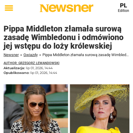
PL
Edition
Toggle
menu
Pippa Middleton złamała surową
zasadę Wimbledonu i odmówiono
jej wstępu do loży królewskiej
Newsner
»
Gwiazdy
»
Pippa Middleton złamała surową zasadę Wimbledonu i odmówiono jej wstępu do loży królewskiej
AUTHOR: GRZEGORZ LEWANDOWSKI
Aktualizacja:
lip 01, 2026, 14:44
Opublikowano:
lip 01, 2026, 14:44