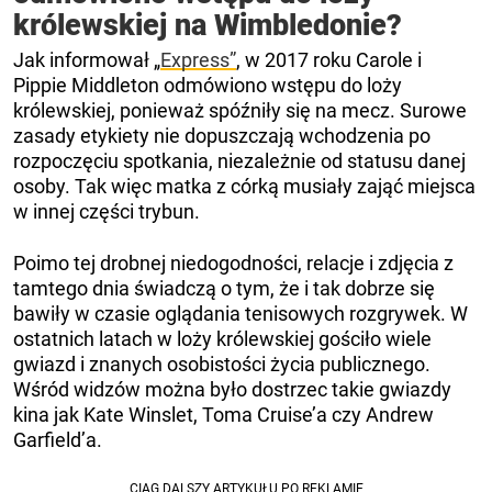
królewskiej na Wimbledonie?
Jak informował „
Express”
, w 2017 roku Carole i
Pippie Middleton odmówiono wstępu do loży
królewskiej, ponieważ spóźniły się na mecz. Surowe
zasady etykiety nie dopuszczają wchodzenia po
rozpoczęciu spotkania, niezależnie od statusu danej
osoby. Tak więc matka z córką musiały zająć miejsca
w innej części trybun.
Poimo tej drobnej niedogodności, relacje i zdjęcia z
tamtego dnia świadczą o tym, że i tak dobrze się
bawiły w czasie oglądania tenisowych rozgrywek. W
ostatnich latach w loży królewskiej gościło wiele
gwiazd i znanych osobistości życia publicznego.
Wśród widzów można było dostrzec takie gwiazdy
kina jak Kate Winslet, Toma Cruise’a czy Andrew
Garfield’a.