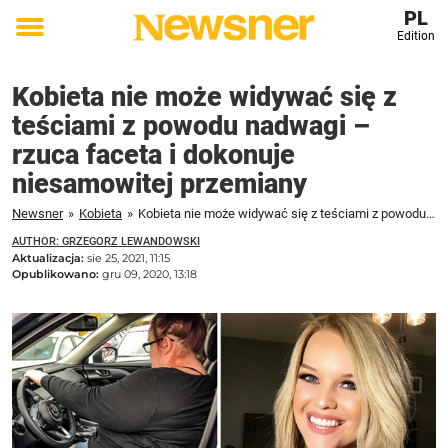
PL
Edition
Toggle
menu
Kobieta nie może widywać się z
teściami z powodu nadwagi –
rzuca faceta i dokonuje
niesamowitej przemiany
Newsner
»
Kobieta
»
Kobieta nie może widywać się z teściami z powodu nadwagi - rzuca faceta i dokonuje niesamowitej przemiany
AUTHOR: GRZEGORZ LEWANDOWSKI
Aktualizacja:
sie 25, 2021, 11:15
Opublikowano:
gru 09, 2020, 13:18