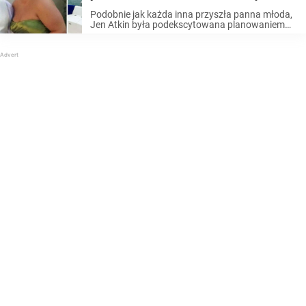
swoim eks, który powiedział jej, że jest
Podobnie jak każda inna przyszła panna młoda,
„za gruba”
Jen Atkin była podekscytowana planowaniem
swojego ślubu. Jakież więc było jej zdziwienie,
kiedy narzeczony nagle wszystko odwołał.
Powiedział kobiecie, że je zbyt dużo śmieciowego
jedzenia i przez to ...