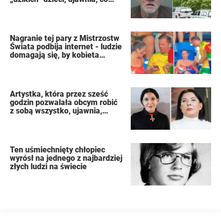
zobaczył
Nagranie tej pary z Mistrzostw
Świata podbija internet - ludzie
domagają się, by kobieta
złożyła wniosek o rozwód
Artystka, która przez sześć
godzin pozwalała obcym robić
z sobą wszystko, ujawnia,
dlaczego podczas publicznego
występu miała dziewięć
orgazmów
Ten uśmiechnięty chłopiec
wyrósł na jednego z najbardziej
złych ludzi na świecie