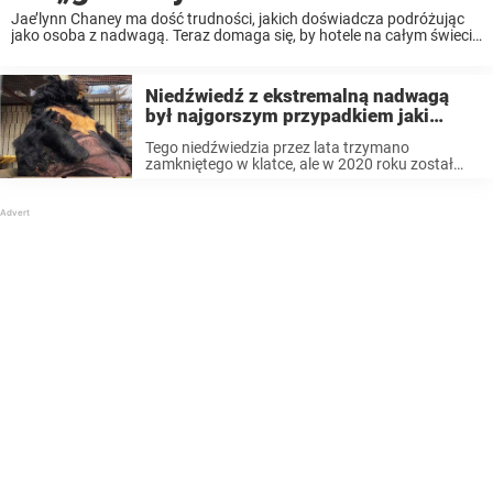
Jae’lynn Chaney ma dość trudności, jakich doświadcza podróżując
jako osoba z nadwagą. Teraz domaga się, by hotele na całym świecie
lepiej dostosowywały się do jej potrzeb. Kobieta uważa, że ​​
podróżowanie i odkrywanie różnych miejsc na ...
Niedźwiedź z ekstremalną nadwagą
był najgorszym przypadkiem jaki
widzieli miłośnicy zwierząt – nikt nie
Tego niedźwiedzia przez lata trzymano
mógł uwierzyć, jak wygląda 2 lata
zamkniętego w klatce, ale w 2020 roku został
później
uratowany przez organizację PETA. Oto
aktualizacja informacji o tym, co działo się u
Dillana w ostatnich latach po uwolnieniu. „To
absolutnie jeden ...