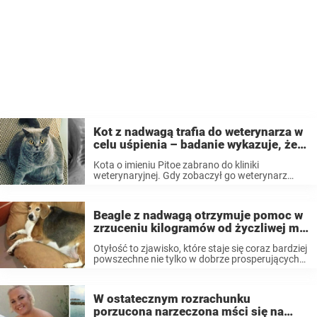
Kot z nadwagą trafia do weterynarza w
celu uśpienia – badanie wykazuje, że
dolega mu coś innego
Kota o imieniu Pitoe zabrano do kliniki
weterynaryjnej. Gdy zobaczył go weterynarz
zszokował się na widok zwierzęcia. Stwierdzenie,
że ten 4-letni kot brytyjski krótkowłosy był
dużych rozmiarów to jakby nic nie powiedzieć.
Beagle z nadwagą otrzymuje pomoc w
Jego nietypowa sylwetka ...
zrzuceniu kilogramów od życzliwej mu
rodziny zastępczej
Otyłość to zjawisko, które staje się coraz bardziej
powszechne nie tylko w dobrze prosperujących
krajach zachodnich, ale na całym świecie.
Sprawdzanie wagi, wskaźnika masy ciała BMI
lub tego, jak leżą na tobie ubrania, to dobry ...
W ostatecznym rozrachunku
porzucona narzeczona mści się na