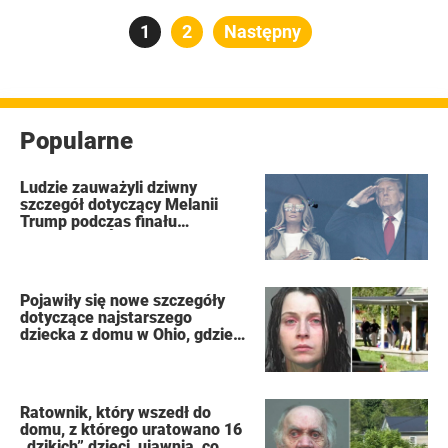
Stronicowanie
Strona
1
Strona
2
Następny
wpisów
Popularne
Ludzie zauważyli dziwny
szczegół dotyczący Melanii
Trump podczas finału
Mistrzostw Świata FIFA
Pojawiły się nowe szczegóły
dotyczące najstarszego
dziecka z domu w Ohio, gdzie
16 dzieci pozostawiono na
pastwę losu, by zgniły jak
„dzikie zwierzęta”
Ratownik, który wszedł do
domu, z którego uratowano 16
„dzikich” dzieci, ujawnia, co