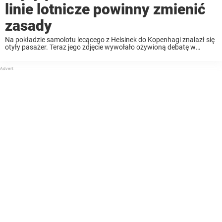
linie lotnicze powinny zmienić
zasady
Na pokładzie samolotu lecącego z Helsinek do Kopenhagi znalazł się
otyły pasażer. Teraz jego zdjęcie wywołało ożywioną debatę w
mediach społecznościowych, jak poinformował Daily Mail. Zespół
R&B i hip-hop Pretty Ricky z Miami na Florydzie ...