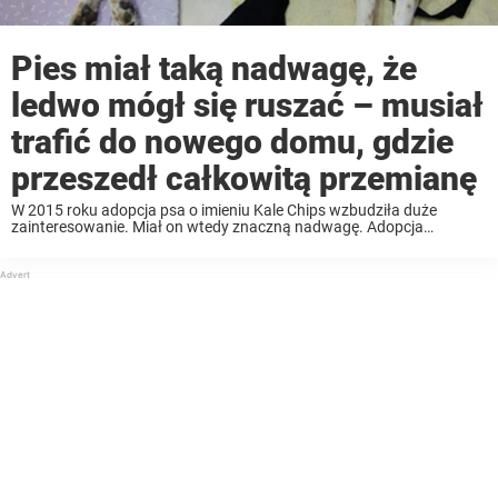
Pies miał taką nadwagę, że
ledwo mógł się ruszać – musiał
trafić do nowego domu, gdzie
przeszedł całkowitą przemianę
W 2015 roku adopcja psa o imieniu Kale Chips wzbudziła duże
zainteresowanie. Miał on wtedy znaczną nadwagę. Adopcja
otworzyła przed nim zupełnie nowy rozdział w jego życiu. Wtedy
zaczęła się jego przemiana. Historia tego cudownego ...