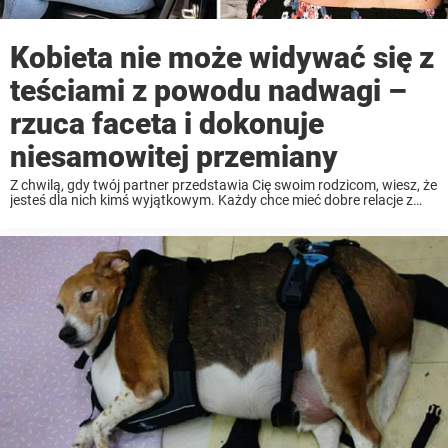
Kobieta nie może widywać się z
teściami z powodu nadwagi –
rzuca faceta i dokonuje
niesamowitej przemiany
Z chwilą, gdy twój partner przedstawia Cię swoim rodzicom, wiesz, że
jesteś dla nich kimś wyjątkowym. Każdy chce mieć dobre relacje z
teściami, ale wyobraź sobie, jak by to było, gdyby nigdy Cię nie
przedstawiono. Najgorsze w ...