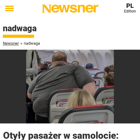
PL
Edition
Toggle
menu
nadwaga
Newsner
»
nadwaga
Otyły pasażer w samolocie: