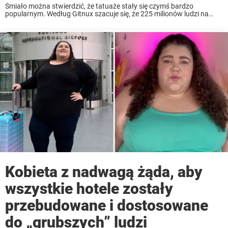
Śmiało można stwierdzić, że tatuaże stały się czymś bardzo
popularnym. Według Gitnux szacuje się, że 225 milionów ludzi na
całym świecie posiada co najmniej jeden tatuaż. Czasami jednak
tatuatorzy stają przed trudnymi decyzjami, na przykład wtedy, ...
Kobieta z nadwagą żąda, aby
wszystkie hotele zostały
przebudowane i dostosowane
do „grubszych” ludzi