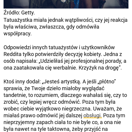
Źródło: Getty.
Tatuażystka miała jednak wątpliwości, czy jej reakcja
była właściwa, zwłaszcza, gdy odmówiła
współpracy.
Odpowiedzi innych tatuażystów i użytkowników
Reddita tylko potwierdziły decyzję kobiety. Jedna z
osób napisała: „Udzieliłaś jej profesjonalnej porady, a
ona zaatakowała cię werbalnie. Krzyżyk na drogę”.
Ktoś inny dodał: „Jesteś artystką. A jeśli „płótno”
sprawia, że ​​Twoje dzieło miałoby wyglądać
tandetnie, to rozumiem, dlaczego wahałaś się, czy to
zrobić, czy lepiej wręcz odmówić. Poza tym była
wobec ciebie wyjątkowo niegrzeczna. Uważam, że
miałaś prawo odmówić jej dalszej
obsługi.
Poza tym
nieprzyjemny zapach ciała to nie byle co, a ona nie
była nawet na tyle taktowna, żeby przyjść na