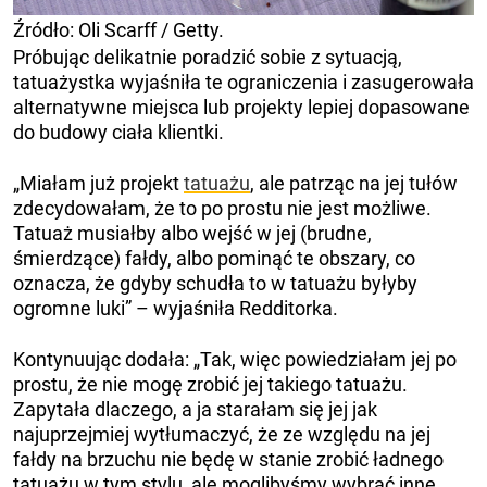
Źródło: Oli Scarff / Getty.
Próbując delikatnie poradzić sobie z sytuacją,
tatuażystka wyjaśniła te ograniczenia i zasugerowała
alternatywne miejsca lub projekty lepiej dopasowane
do budowy ciała klientki.
„Miałam już projekt
tatuażu
, ale patrząc na jej tułów
zdecydowałam, że to po prostu nie jest możliwe.
Tatuaż musiałby albo wejść w jej (brudne,
śmierdzące) fałdy, albo pominąć te obszary, co
oznacza, że ​​gdyby schudła to w tatuażu byłyby
ogromne luki” – wyjaśniła Redditorka.
Kontynuując dodała: „Tak, więc powiedziałam jej po
prostu, że nie mogę zrobić jej takiego tatuażu.
Zapytała dlaczego, a ja starałam się jej jak
najuprzejmiej wytłumaczyć, że ze względu na jej
fałdy na brzuchu nie będę w stanie zrobić ładnego
tatuażu w tym stylu, ale moglibyśmy wybrać inne