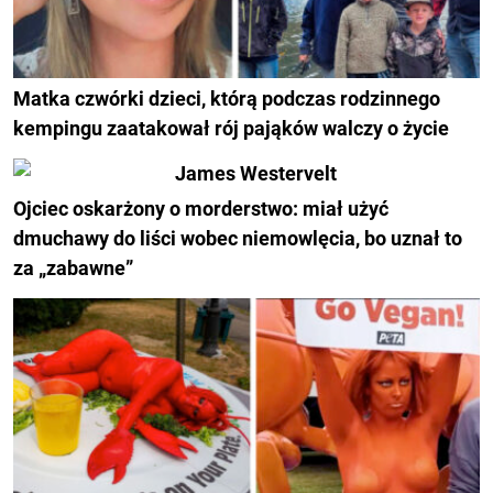
Matka czwórki dzieci, którą podczas rodzinnego
kempingu zaatakował rój pająków walczy o życie
Ojciec oskarżony o morderstwo: miał użyć
dmuchawy do liści wobec niemowlęcia, bo uznał to
za „zabawne”