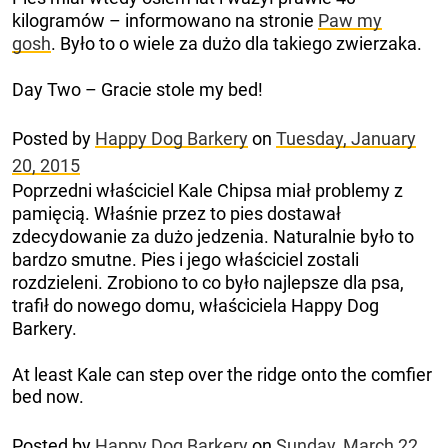
kilogramów – informowano na stronie
Paw my
gosh
. Było to o wiele za dużo dla takiego zwierzaka.
Day Two – Gracie stole my bed!
Posted by
Happy Dog Barkery
on
Tuesday, January
20, 2015
Poprzedni właściciel Kale Chipsa miał problemy z
pamięcią. Właśnie przez to pies dostawał
zdecydowanie za dużo jedzenia. Naturalnie było to
bardzo smutne. Pies i jego właściciel zostali
rozdzieleni. Zrobiono to co było najlepsze dla psa,
trafił do nowego domu, właściciela Happy Dog
Barkery.
At least Kale can step over the ridge onto the comfier
bed now.
Posted by
Happy Dog Barkery
on
Sunday, March 22,