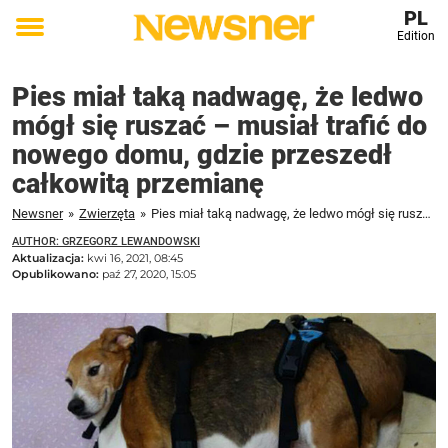
PL
Edition
Toggle
menu
Pies miał taką nadwagę, że ledwo
mógł się ruszać – musiał trafić do
nowego domu, gdzie przeszedł
całkowitą przemianę
Newsner
»
Zwierzęta
»
Pies miał taką nadwagę, że ledwo mógł się ruszać - musiał trafić do nowego domu, gdzie przeszedł całkowitą przemianę
AUTHOR: GRZEGORZ LEWANDOWSKI
Aktualizacja:
kwi 16, 2021, 08:45
Opublikowano:
paź 27, 2020, 15:05