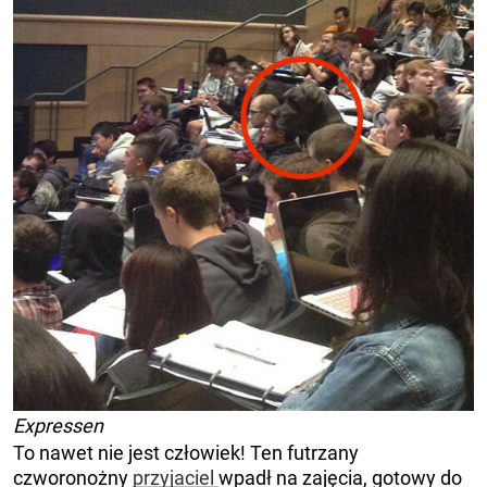
Expressen
To nawet nie jest człowiek! Ten futrzany
czworonożny
przyjaciel
wpadł na zajęcia, gotowy do