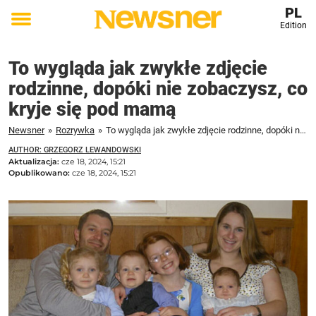
PL
Edition
Toggle
menu
To wygląda jak zwykłe zdjęcie
rodzinne, dopóki nie zobaczysz, co
kryje się pod mamą
Newsner
»
Rozrywka
»
To wygląda jak zwykłe zdjęcie rodzinne, dopóki nie zobaczysz, co kryje się pod mamą
AUTHOR: GRZEGORZ LEWANDOWSKI
Aktualizacja:
cze 18, 2024, 15:21
Opublikowano:
cze 18, 2024, 15:21