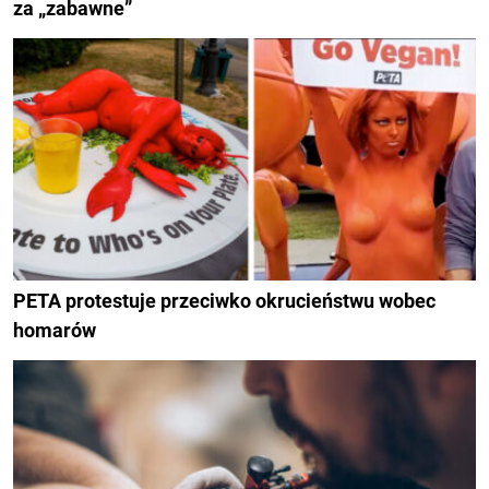
za „zabawne”
PETA protestuje przeciwko okrucieństwu wobec
homarów