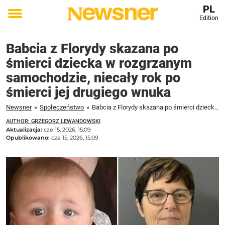
PL
Edition
Toggle
menu
Babcia z Florydy skazana po
śmierci dziecka w rozgrzanym
samochodzie, niecały rok po
śmierci jej drugiego wnuka
Newsner
»
Społeczeństwo
»
Babcia z Florydy skazana po śmierci dziecka w rozgrzanym samochodzie, niecały rok po śmierci jej drugiego wnuka
AUTHOR: GRZEGORZ LEWANDOWSKI
Aktualizacja:
cze 15, 2026, 15:09
Opublikowano:
cze 15, 2026, 15:09