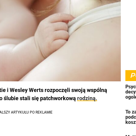
P
Psyc
tie i Wesley Werts rozpoczęli swoją wspólną
decy
ogol
po ślubie stali się patchworkową
rodziną.
wyśm
kole
To z
podc
kosz
furo