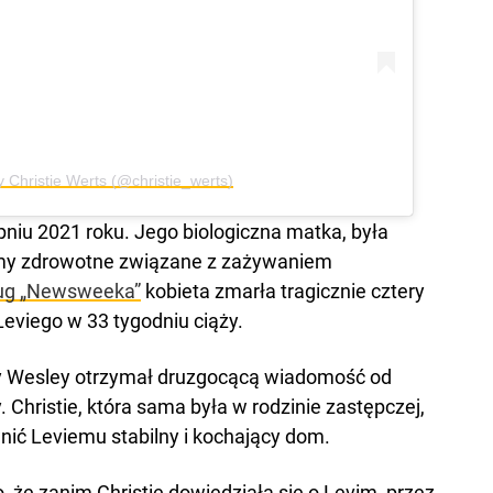
y Christie Werts (@christie_werts)
rpniu 2021 roku. Jego biologiczna matka, była
emy zdrowotne związane z zażywaniem
ug „Newsweeka”
kobieta zmarła tragicznie cztery
eviego w 33 tygodniu ciąży.
dy Wesley otrzymał druzgocącą wiadomość od
y. Christie, która sama była w rodzinie zastępczej,
ić Leviemu stabilny i kochający dom.
o, że zanim Christie dowiedziała się o Levim, przez