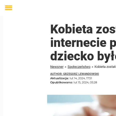
Toggle
menu
Kobieta zos
internecie 
dziecko by
Newsner
»
Społeczeństwo
»
AUTHOR: GRZEGORZ LEWANDOWSKI
Aktualizacja:
lut 14, 2024, 17:51
Opublikowano:
lut 15, 2024, 05:28