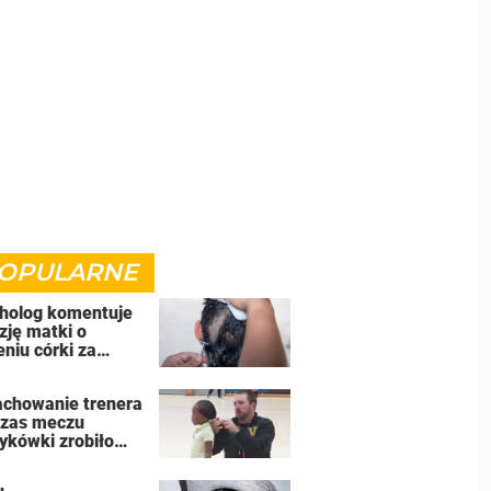
OPULARNE
holog komentuje
zję matki o
eniu córki za
iewanie się z
żanki
achowanie trenera
zas meczu
ykówki zrobiło
rę w Internecie