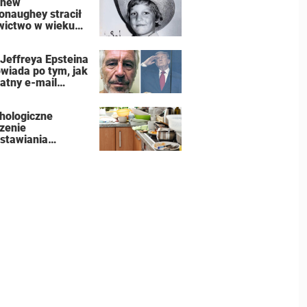
thew
naughey stracił
wictwo w wieku
t
 Jeffreya Epsteina
wiada po tym, jak
atny e-mail
łał szokujące
rdzenia na temat
hologiczne
mpa
zenie
stawiania
nych naczyń i
zego nie powinny
gromadzić