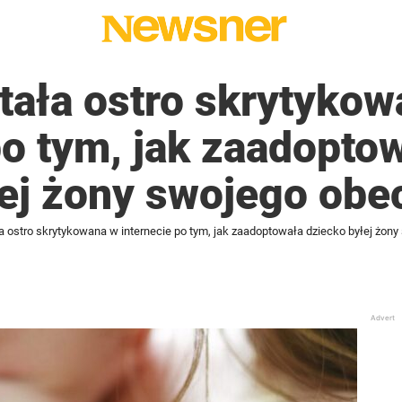
tała ostro skrytyko
po tym, jak zaadopto
łej żony swojego ob