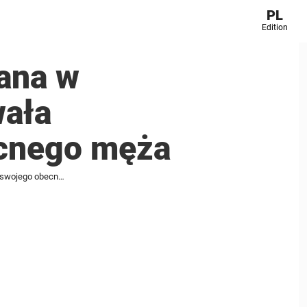
PL
Edition
wana w
wała
ecnego męża
Kobieta została ostro skrytykowana w internecie po tym, jak zaadoptowała dziecko byłej żony swojego obecnego męża