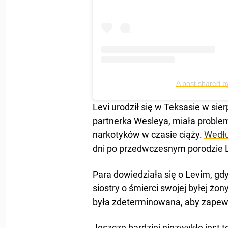
A post shared b
Levi urodził się w Teksasie w sie
partnerka Wesleya, miała probl
narkotyków w czasie ciąży.
Wedł
dni po przedwczesnym porodzie L
Para dowiedziała się o Levim, g
siostry o śmierci swojej byłej żon
była zdeterminowana, aby zapewn
Jeszcze bardziej niezwykłe jest t