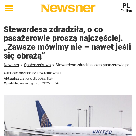
PL
Edition
Toggle
menu
Stewardesa zdradziła, o co
pasażerowie proszą najczęściej.
„Zawsze mówimy nie – nawet jeśli
się obrażą”
Newsner
»
Społeczeństwo
»
Stewardesa zdradziła, o co pasażerowie proszą najczęściej. „Zawsze mówimy nie – nawet jeśli się obrażą”
AUTHOR: GRZEGORZ LEWANDOWSKI
Aktualizacja:
gru 31, 2025, 11:34
Opublikowano:
gru 31, 2025, 11:34