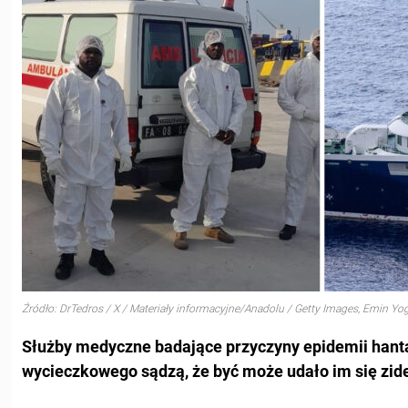
Źródło: DrTedros / X / Materiały informacyjne/Anadolu / Getty Images, Emin Y
Służby medyczne badające przyczyny epidemii hanta
wycieczkowego sądzą, że być może udało im się zide