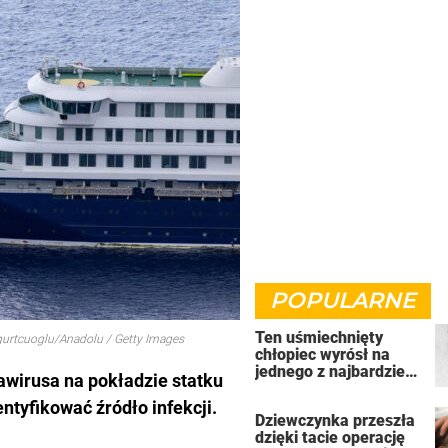
POPULARNE
Ten uśmiechnięty
ogurtcuoglu/Anadolu / Getty Images
chłopiec wyrósł na
jednego z najbardziej
wirusa na pokładzie statku
złych ludzi na świecie
ntyfikować źródło infekcji.
Dziewczynka przeszła
dzięki tacie operację