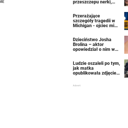
przeszczepu nerki,
która uratowała jej
życie
Przerażające
szczegóły tragedii w
Michigan - ojciec miał
zabić 7-osobową
rodzinę, a potem
Dzieciństwo Josha
siebie
Brolina – aktor
opowiedział o nim w
autobiografii
Ludzie oszaleli po tym,
jak matka
opublikowała zdjęcie
malowniczej skały i
poprosiła ludzi, żeby
„znaleźli jej córkę”