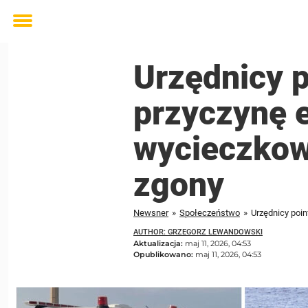
Toggle
menu
Urzędnicy p
przyczynę e
wycieczkow
zgony
Newsner
»
Społeczeństwo
»
AUTHOR: GRZEGORZ LEWANDOWSKI
Aktualizacja:
maj 11, 2026, 04:53
Opublikowano:
maj 11, 2026, 04:53