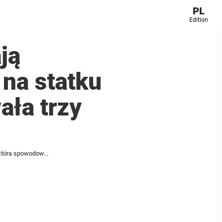
PL
Edition
ją
 na statku
ła trzy
Urzędnicy poinformowali, że znają przyczynę epidemii hantawirusa na statku wycieczkowym, która spowodowała trzy zgony