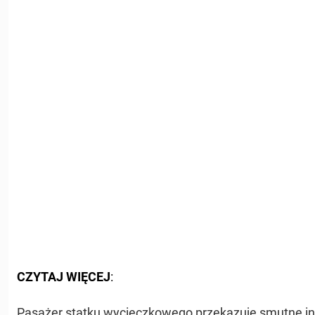
CZYTAJ WIĘCEJ
:
Pasażer statku wycieczkowego przekazuje smutne in