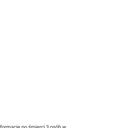
formacje po śmierci 3 osób w