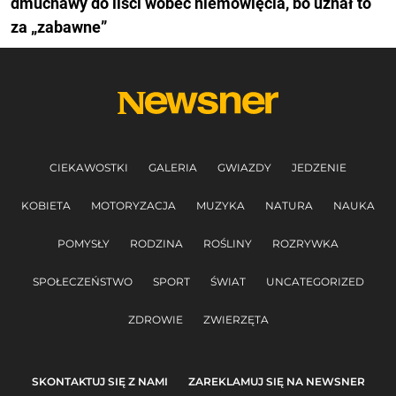
dmuchawy do liści wobec niemowlęcia, bo uznał to
za „zabawne”
CIEKAWOSTKI
GALERIA
GWIAZDY
JEDZENIE
KOBIETA
MOTORYZACJA
MUZYKA
NATURA
NAUKA
POMYSŁY
RODZINA
ROŚLINY
ROZRYWKA
SPOŁECZEŃSTWO
SPORT
ŚWIAT
UNCATEGORIZED
ZDROWIE
ZWIERZĘTA
SKONTAKTUJ SIĘ Z NAMI
ZAREKLAMUJ SIĘ NA NEWSNER