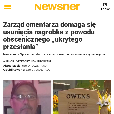
PL
Edition
Toggle
menu
Zarząd cmentarza domaga się
usunięcia nagrobka z powodu
obscenicznego „ukrytego
przesłania”
Newsner
»
Społeczeństwo
»
Zarząd cmentarza domaga się usunięcia nagrobka z powodu obscenicznego „ukrytego przesłania”
AUTHOR: GRZEGORZ LEWANDOWSKI
Aktualizacja:
cze 01, 2026, 14:09
Opublikowano:
cze 01, 2026, 14:09