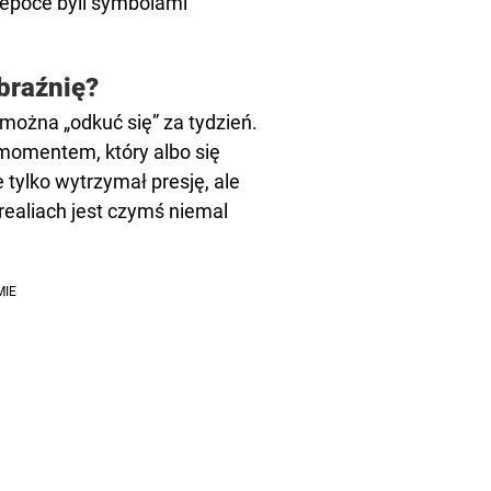
j epoce byli symbolami
braźnię?
e można „odkuć się” za tydzień.
 momentem, który albo się
 tylko wytrzymał presję, ale
 realiach jest czymś niemal