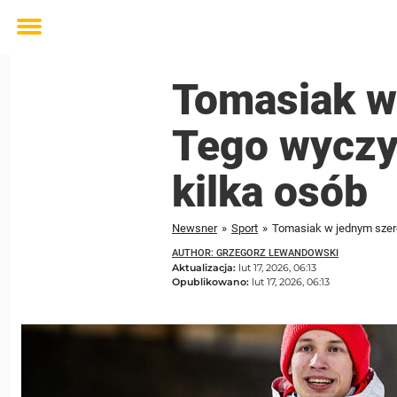
Toggle
menu
Tomasiak w
Tego wyczy
kilka osób
Newsner
»
Sport
»
Tomasiak w jednym szere
AUTHOR: GRZEGORZ LEWANDOWSKI
Aktualizacja:
lut 17, 2026, 06:13
Opublikowano:
lut 17, 2026, 06:13