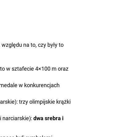
 względu na to, czy były to
oto w sztafecie 4×100 m oraz
y medale w konkurencjach
skie): trzy olimpijskie krążki
 narciarskie):
dwa srebra i