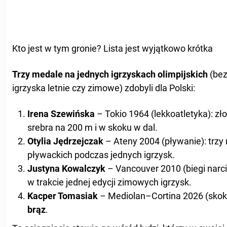
Kto jest w tym gronie? Lista jest wyjątkowo krótka
Trzy medale na jednych igrzyskach olimpijskich
(bez
igrzyska letnie czy zimowe) zdobyli dla Polski:
Irena Szewińska
– Tokio 1964 (lekkoatletyka): zł
srebra na 200 m i w skoku w dal.
Otylia Jędrzejczak
– Ateny 2004 (pływanie): trz
pływackich podczas jednych igrzysk.
Justyna Kowalczyk
– Vancouver 2010 (biegi narciar
w trakcie jednej edycji zimowych igrzysk.
Kacper Tomasiak
– Mediolan–Cortina 2026 (skoki
brąz
.