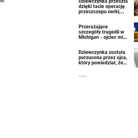
Dziewczynka przeszła
dzięki tacie operację
przeszczepu nerki,
która uratowała jej
życie
Przerażające
szczegóły tragedii w
Michigan - ojciec miał
zabić 7-osobową
rodzinę, a potem
Dziewczynka została
siebie
porzucona przez ojca,
który powiedział, że
jest dla niego
„martwa” – teraz jest
znaną aktorką