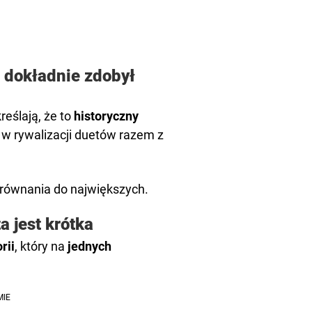
 dokładnie zdobył
reślają, że to
historyczny
ył w rywalizacji duetów razem z
porównania do największych.
ta jest krótka
rii
, który na
jednych