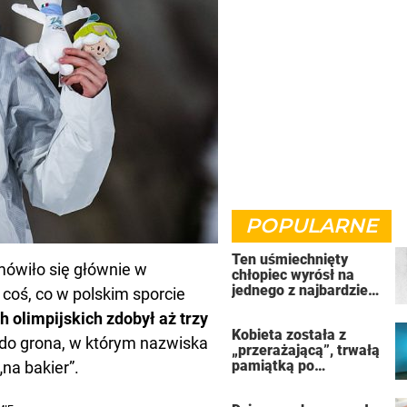
POPULARNE
Ten uśmiechnięty
mówiło się głównie w
chłopiec wyrósł na
jednego z najbardziej
 coś, co w polskim sporcie
złych ludzi na świecie
h olimpijskich zdobył aż trzy
Kobieta została z
 do grona, w którym nazwiska
„przerażającą”, trwałą
pamiątką po
na bakier”.
uzależnieniu od
solarium