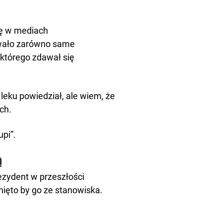
ę w mediach
owało zarówno same
 którego zdawał się
leku powiedział, ale wiem, że
ch.
pi”.
ą
rezydent w przeszłości
nięto by go ze stanowiska.