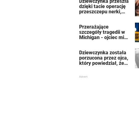
Dziewczynka przeszła
dzięki tacie operację
przeszczepu nerki,
która uratowała jej
życie
Przerażające
szczegóły tragedii w
Michigan - ojciec miał
zabić 7-osobową
rodzinę, a potem
Dziewczynka została
siebie
porzucona przez ojca,
który powiedział, że
jest dla niego
„martwa” – teraz jest
znaną aktorką