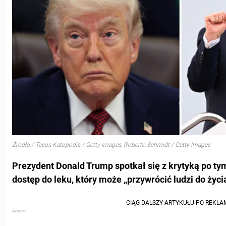
Źródło / Tasos Katopodis / Getty Images, Roberto Schmidt / Getty Images
Prezydent Donald Trump spotkał się z krytyką po tym
dostęp do leku, który może „przywrócić ludzi do życi