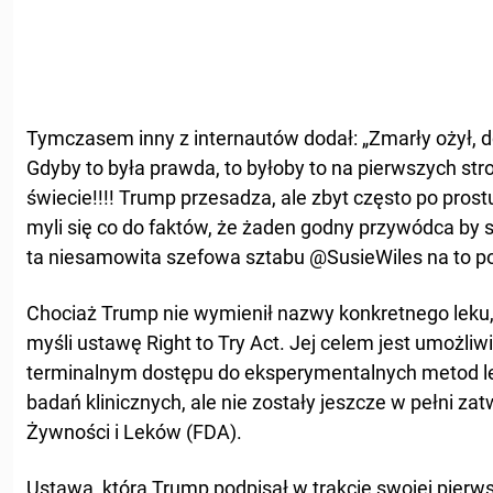
Tymczasem inny z internautów dodał: „Zmarły ożył, d
Gdyby to była prawda, to byłoby to na pierwszych st
świecie!!!! Trump przesadza, ale zbyt często po prost
myli się co do faktów, że żaden godny przywódca by si
ta niesamowita szefowa sztabu @SusieWiles na to p
Chociaż Trump nie wymienił nazwy konkretnego leku
myśli ustawę Right to Try Act. Jej celem jest umożli
terminalnym dostępu do eksperymentalnych metod lec
badań klinicznych, ale nie zostały jeszcze w pełni za
Żywności i Leków (FDA).
Ustawa, którą Trump podpisał w trakcie swojej pierws