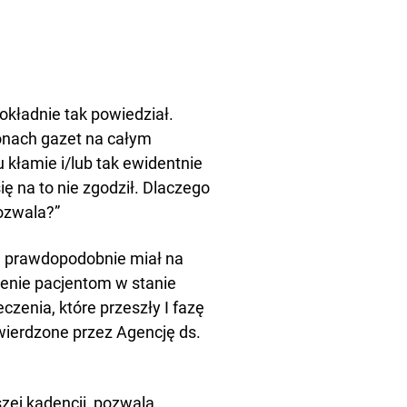
okładnie tak powiedział.
ronach gazet na całym
u kłamie i/lub tak ewidentnie
ę na to nie zgodził. Dlaczego
ozwala?”
, prawdopodobnie miał na
wienie pacjentom w stanie
zenia, które przeszły I fazę
twierdzone przez Agencję ds.
zej kadencji, pozwala