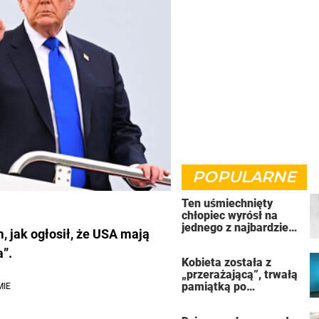
POPULARNE
Ten uśmiechnięty
chłopiec wyrósł na
jednego z najbardziej
, jak ogłosił, że USA mają
złych ludzi na świecie
a”.
Kobieta została z
„przerażającą”, trwałą
pamiątką po
uzależnieniu od
solarium