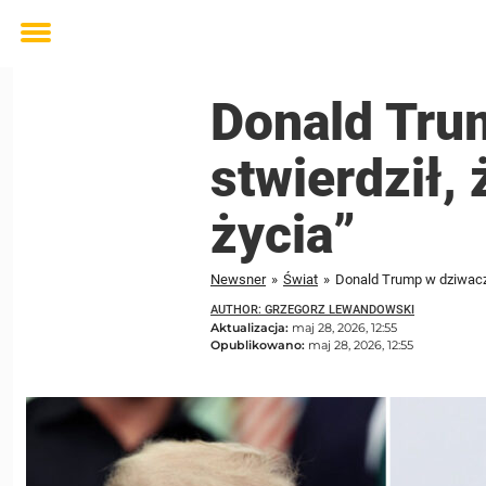
Toggle
menu
Donald Tru
stwierdził,
życia”
Newsner
»
Świat
»
Donald Trump w dziwaczn
AUTHOR: GRZEGORZ LEWANDOWSKI
Aktualizacja:
maj 28, 2026, 12:55
Opublikowano:
maj 28, 2026, 12:55