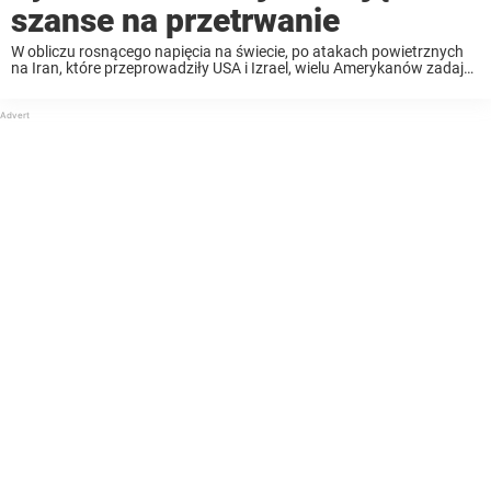
szanse na przetrwanie
W obliczu rosnącego napięcia na świecie, po atakach powietrznych
na Iran, które przeprowadziły USA i Izrael, wielu Amerykanów zadaje
sobie przerażające pytanie. Jeśli konflikt przerodziłby się w III wojnę
światową, w której części kraju mielibyśmy ...