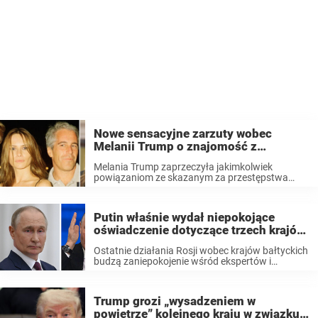
Nowe sensacyjne zarzuty wobec
Melanii Trump o znajomość z
Jeffreyem Epsteinem
Melania Trump zaprzeczyła jakimkolwiek
powiązaniom ze skazanym za przestępstwa
seksualne Jeffreyem Epsteinem. Jednak była
brazylijska modelka wysunęła szokujące zarzuty
na temat pierwszej damy, czym zaprzeczyła
Putin właśnie wydał niepokojące
wcześniejszym wypowiedziom Melanii. W
oświadczenie dotyczące trzech krajów,
kwietniu Pierwsza Dama Melania Trump zwołała
...
co może utorować drogę do inwazji
Ostatnie działania Rosji wobec krajów bałtyckich
budzą zaniepokojenie wśród ekspertów i
obserwatorów. Wielu z nich uważa, że Kreml
może powrócić do znanej strategii. Były doradca
ukraińskiego Ministerstwa Spraw Wewnętrznych
Trump grozi „wysadzeniem w
Anton Geraszczenko ostrzegł, że nie należy ...
powietrze” kolejnego kraju w związku z