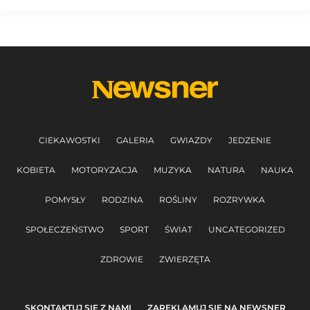
CIEKAWOSTKI
GALERIA
GWIAZDY
JEDZENIE
KOBIETA
MOTORYZACJA
MUZYKA
NATURA
NAUKA
POMYSŁY
RODZINA
ROŚLINY
ROZRYWKA
SPOŁECZEŃSTWO
SPORT
ŚWIAT
UNCATEGORIZED
ZDROWIE
ZWIERZĘTA
SKONTAKTUJ SIĘ Z NAMI
ZAREKLAMUJ SIĘ NA NEWSNER