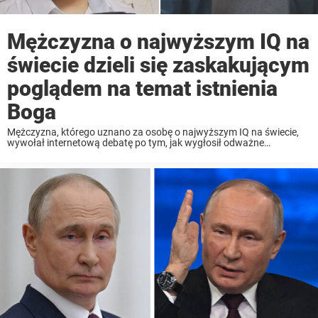
Mężczyzna o najwyższym IQ na
świecie dzieli się zaskakującym
poglądem na temat istnienia
Boga
Mężczyzna, którego uznano za osobę o najwyższym IQ na świecie,
wywołał internetową debatę po tym, jak wygłosił odważne
oświadczenie na temat religii. Od wieków ludzie zmagają się z jednym
z najważniejszych pytań ludzkości: Czy istnieje ...