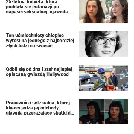
25-letnia kobieta, która
poddała się eutanazji po
napaści seksualnej, ujawniła w
swoim dzienniku nazwiska
oprawców
Ten uśmiechnięty chłopiec
wyrósł na jednego z najbardziej
złych ludzi na świecie
Odbił się od dna i stał najlepiej
opłacaną gwiazdą Hollywood
Pracownica seksualna, której
klienci jedzą jej odchody,
ujawnia przerażające skutki dla
organizmu