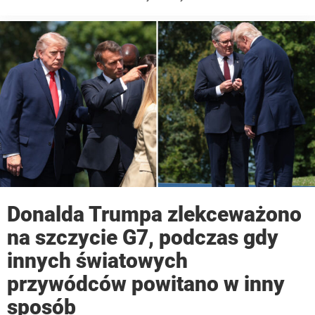
Republice Południowej Afryki. Niecałe 24 godziny wcześniej w tej
samej posiadłości odnaleziono ciało mężczyzny, którego opisywano
jako jej przyjaciela, mentora i przybranego ...
Donalda Trumpa zlekceważono
na szczycie G7, podczas gdy
innych światowych
przywódców powitano w inny
sposób