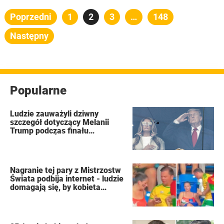
Stronicowanie
Poprzedni
Strona
1
Strona
2
Strona
3
…
Strona
148
wpisów
Następny
Popularne
Ludzie zauważyli dziwny
szczegół dotyczący Melanii
Trump podczas finału
Mistrzostw Świata FIFA
Nagranie tej pary z Mistrzostw
Świata podbija internet - ludzie
domagają się, by kobieta
złożyła wniosek o rozwód