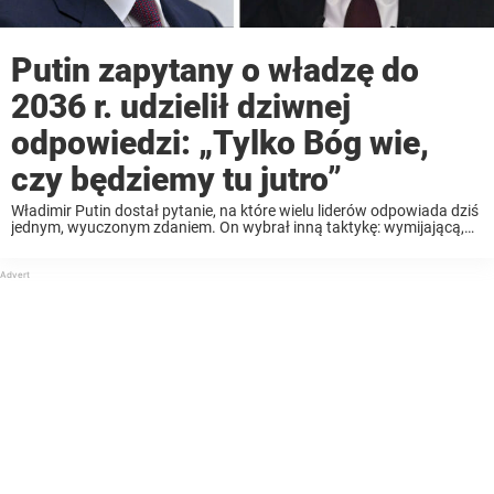
Putin zapytany o władzę do
2036 r. udzielił dziwnej
odpowiedzi: „Tylko Bóg wie,
czy będziemy tu jutro”
Władimir Putin dostał pytanie, na które wielu liderów odpowiada dziś
jednym, wyuczonym zdaniem. On wybrał inną taktykę: wymijającą,
ale brzmiącą jak „wielkie wyznanie” – i właśnie dlatego poszło w
świat. Podczas spotkania w Petersburgu z ...