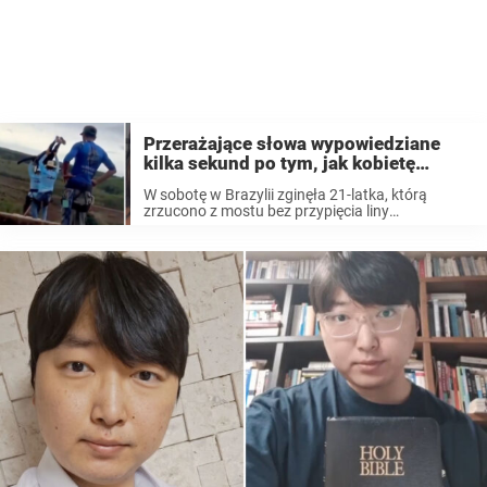
Przerażające słowa wypowiedziane
kilka sekund po tym, jak kobietę
rzucono na śmierć, ponieważ ekipa
W sobotę w Brazylii zginęła 21-latka, którą
„zapomniała” przymocować linę
zrzucono z mostu bez przypięcia liny
bezpieczeństwa
asekuracyjnej. W sprawie śmierci kobiety
aresztowano później kilka osób. Teraz nagrania
ujawniają przejmujące słowa, które
wypowiedziano chwilę po tym, jak rzucono ją ...