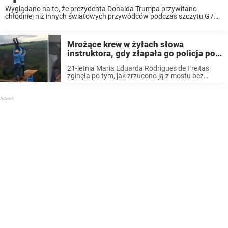
Wyglądano na to, że prezydenta Donalda Trumpa przywitano
chłodniej niż innych światowych przywódców podczas szczytu G7
we Francji. Światowi przywódcy zebrali się we wtorek 16 czerwca w
Évian-les-Bains na pierwszym dniu z trzydniowego szczytu, który ...
Mrożące krew w żyłach słowa
instruktora, gdy złapała go policja po
tym, jak zrzucono kobietę na śmierć
21-letnia Maria Eduarda Rodrigues de Freitas
bez liny asekuracyjnej
zginęła po tym, jak zrzucono ją z mostu bez
podpięcia liny asekuracyjnej. Kilku pracowników
firmy, która organizowała skoki próbowało uciec,
ale zostali zatrzymani przez policję. Teraz
ujawniono, co jeden ...