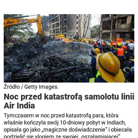
Źródło / Getty Images.
Noc przed katastrofą samolotu linii
Air India
Tymczasem w noc przed katastrofą para, która
właśnie kończyła swój 10-dniowy pobyt w Indiach,
opisała go jako „magiczne doświadczenie” i obiecała
podzielić się vlogiem ze swojej „oszałamiającej”