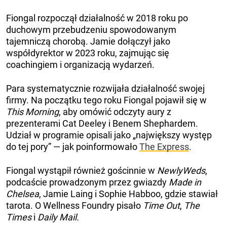
Fiongal rozpoczął działalność w 2018 roku po
duchowym przebudzeniu spowodowanym
tajemniczą chorobą. Jamie dołączył jako
współdyrektor w 2023 roku, zajmując się
coachingiem i organizacją wydarzeń.
Para systematycznie rozwijała działalność swojej
firmy. Na początku tego roku Fiongal pojawił się w
This Morning
, aby omówić odczyty aury z
prezenterami Cat Deeley i Benem Shephardem.
Udział w programie opisali jako „największy występ
do tej pory” — jak poinformowało
The Express
.
Fiongal wystąpił również gościnnie w
NewlyWeds
,
podcaście prowadzonym przez gwiazdy
Made in
Chelsea
, Jamie Laing i Sophie Habboo, gdzie stawiał
tarota. O Wellness Foundry pisało
Time Out
,
The
Times
i
Daily Mail.