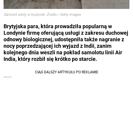
Samolot wbity w budynek. Źródło / Getty Images
Brytyjska para, która prowadziła popularną w
Londynie firmę oferującą usługi z zakresu duchowej
odnowy biologicznej, udostępniła także nagranie z
nocy poprzedzającej ich wyjazd z Indii, zanim
kolejnego dnia weszli na pokład samolotu linii Air
India, który rozbił się krótko po starcie.