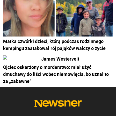
Matka czwórki dzieci, którą podczas rodzinnego
kempingu zaatakował rój pająków walczy o życie
Ojciec oskarżony o morderstwo: miał użyć
dmuchawy do liści wobec niemowlęcia, bo uznał to
za „zabawne”