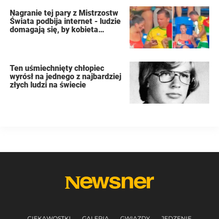
Nagranie tej pary z Mistrzostw
Świata podbija internet - ludzie
domagają się, by kobieta
złożyła wniosek o rozwód
Ten uśmiechnięty chłopiec
wyrósł na jednego z najbardziej
złych ludzi na świecie
CIEKAWOSTKI
GALERIA
GWIAZDY
JEDZENIE