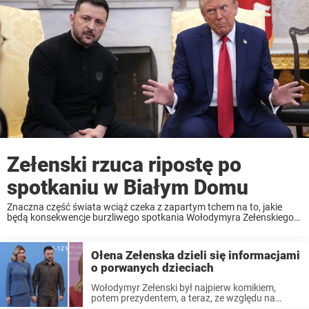
Zełenski rzuca ripostę po
spotkaniu w Białym Domu
Znaczna część świata wciąż czeka z zapartym tchem na to, jakie
będą konsekwencje burzliwego spotkania Wołodymyra Zełenskiego
w Białym Domu. Świat z zaciekawieniem obserwował jak 28 lutego
prezydent Donald Trump i wiceprezydent JD Vance spotkali ...
Ołena Zełenska dzieli się informacjami
o porwanych dzieciach
Wołodymyr Zełenski był najpierw komikiem,
potem prezydentem, a teraz, ze względu na
ostatnie wydarzenia, jedną z najbardziej