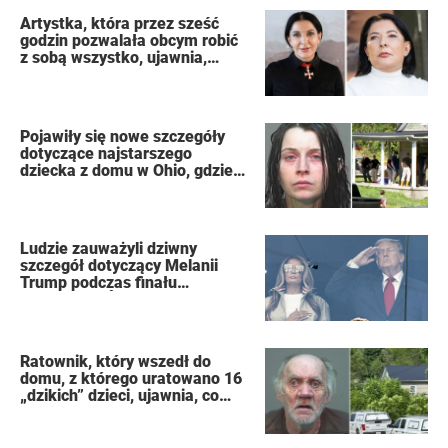
Artystka, która przez sześć
godzin pozwalała obcym robić
z sobą wszystko, ujawnia,
dlaczego podczas publicznego
występu miała dziewięć
orgazmów
Pojawiły się nowe szczegóły
dotyczące najstarszego
dziecka z domu w Ohio, gdzie
16 dzieci pozostawiono na
pastwę losu, by zgniły jak
„dzikie zwierzęta”
Ludzie zauważyli dziwny
szczegół dotyczący Melanii
Trump podczas finału
Mistrzostw Świata FIFA
Ratownik, który wszedł do
domu, z którego uratowano 16
„dzikich” dzieci, ujawnia, co
zobaczył