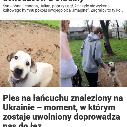
Syn Johna Lennona, Julian, poprzysiągł, że nigdy nie wykona
kultowego hymnu pokoju swojego ojca „Imagine”. Zagrałby to tylko
wtedy, gdyby świat się kończył. Okazuje się, że muzyk zdecydował, że
świat musi usłyszeć słowa jego ojca. ...
Pies na łańcuchu znaleziony na
Ukrainie – moment, w którym
zostaje uwolniony doprowadza
nas do łez