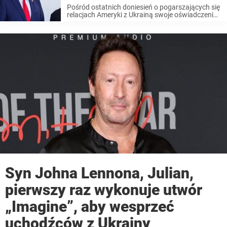
Pośród ostatnich doniesień o pogarszających się
relacjach Ameryki z Ukrainą swoje oświadczenie
wydała też Rosja. Prezydent Ukrainy Wołodymyr
Zełenski przebywał z wizytą w Stanach
Zjednoczonych i w Gabinecie Owalnym
prezydenta Donalda Trumpa doszło do napiętej
...
Syn Johna Lennona, Julian,
pierwszy raz wykonuje utwór
„Imagine”, aby wesprzeć
uchodźców z Ukrainy