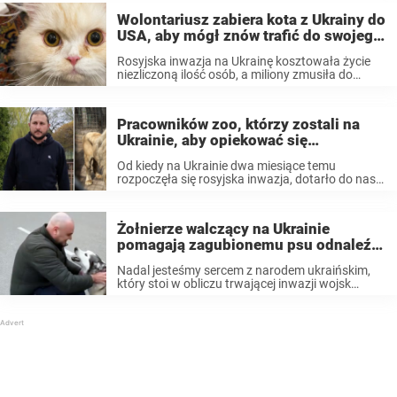
Wolontariusz zabiera kota z Ukrainy do
USA, aby mógł znów trafić do swojego
właściciela
Rosyjska inwazja na Ukrainę kosztowała życie
niezliczoną ilość osób, a miliony zmusiła do
opuszczenia domów i ucieczki zagranicę. Wiele
osób straciło także swoje ukochane zwierzęta,
czy to w zawierusze wojennej, czy też gubiąc je
Pracowników zoo, którzy zostali na
na ...
Ukrainie, aby opiekować się
zwierzętami, znaleziono zastrzelonych
Od kiedy na Ukrainie dwa miesiące temu
rozpoczęła się rosyjska inwazja, dotarło do nas
wiele historii o odwadze i bohaterskiej postawie
Ukraińców broniących swojej ojczyzny. Jednak
podczas wojny cierpią nie tylko ludzie, ale także
Żołnierze walczący na Ukrainie
zwierzęta. ...
pomagają zagubionemu psu odnaleźć
właściciela
Nadal jesteśmy sercem z narodem ukraińskim,
który stoi w obliczu trwającej inwazji wojsk
rosyjskich. Mimo wszechobecnej śmierci i
zniszczenia, nadal pojawiają się historie pełne
nadziei i ludzkiej życzliwości. Tak, jak jedna z
ostatnich opowieści o psie, ...