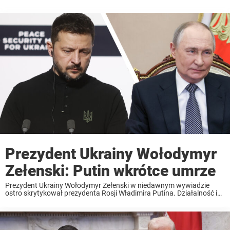
Prezydent Ukrainy Wołodymyr
Zełenski: Putin wkrótce umrze
Prezydent Ukrainy Wołodymyr Zełenski w niedawnym wywiadzie
ostro skrytykował prezydenta Rosji Władimira Putina. Działalność i
stan zdrowia 72-letniego prezydenta Rosji Władimira
Putina wzbudziły w ostatnich miesiącach wiele pytań i spekulacji.
Prezydent Ukrainy Wołodymyr Zełenski zajął stanowcze stanowisko
w tej ...