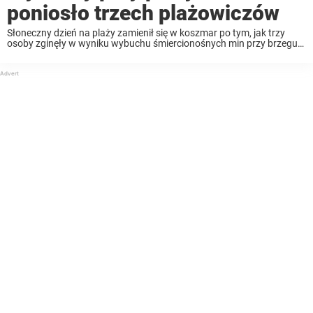
poniosło trzech plażowiczów
Słoneczny dzień na plaży zamienił się w koszmar po tym, jak trzy
osoby zginęły w wyniku wybuchu śmiercionośnych min przy brzegu
w kurorcie nad Morzem Czarnym. Tragedia wstrząsnęła ludźmi i
władze wydały kolejne ostrzeżenia. Czytaj ...