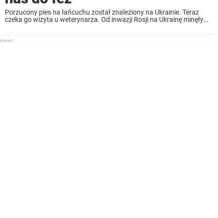
Porzucony pies na łańcuchu został znaleziony na Ukrainie. Teraz
czeka go wizyta u weterynarza. Od inwazji Rosji na Ukrainę minęły
już prawie cztery miesiące. W tym czasie z Ukrainy uciekło kilka
milionów obywateli. Niestety wielu ...