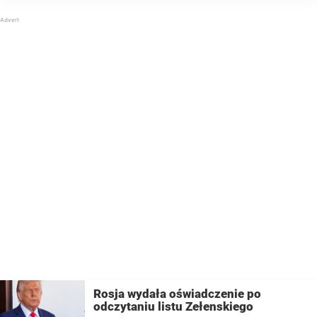
rozpoznawalnych postaci na świecie. Jest
symbolem Ukrainy od czasu, gdy Rosja
przekroczyła granicę i rozpoczęła wojnę w 2022
...
Rosja wydała oświadczenie po
odczytaniu listu Zełenskiego