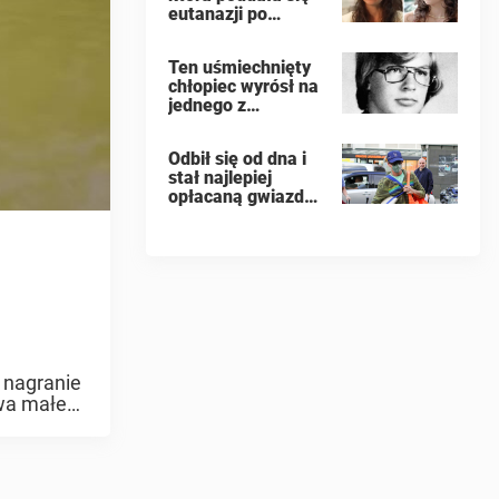
eutanazji po
napaści
seksualnej,
Ten uśmiechnięty
ujawniła w swoim
chłopiec wyrósł na
dzienniku
jednego z
nazwiska
najbardziej złych
oprawców
ludzi na świecie
Odbił się od dna i
stał najlepiej
opłacaną gwiazdą
Hollywood
e nagranie
dwa małe