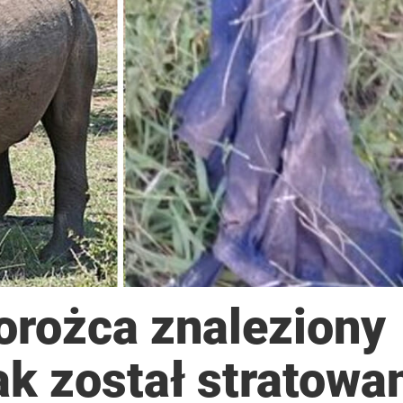
orożca znaleziony
ak został stratowa