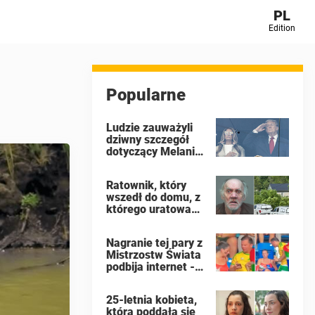
PL
Edition
Popularne
Ludzie zauważyli
dziwny szczegół
dotyczący Melanii
Trump podczas
finału Mistrzostw
Ratownik, który
Świata FIFA
wszedł do domu, z
którego uratowano
16 „dzikich” dzieci,
ujawnia, co
Nagranie tej pary z
zobaczył
Mistrzostw Świata
podbija internet -
ludzie domagają
się, by kobieta
25-letnia kobieta,
złożyła wniosek o
która poddała się
rozwód