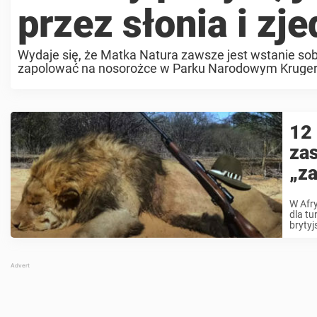
przez słonia i zj
Wydaje się, że Matka Natura zawsze jest wstanie sob
zapolować na nosorożce w Parku Narodowym Krugera 
czym zjadło go stado lwów. Ustalono, ...
12 
zas
„z
W Afry
dla tu
brytyj