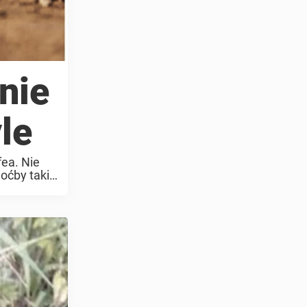
nie
le
fea. Nie
oćby takie,