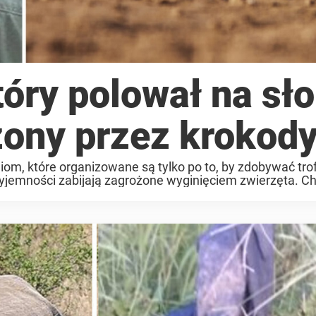
óry polował na sło
dzony przez krokody
iom, które organizowane są tylko po to, by zdobywać tro
przyjemności zabijają zagrożone wyginięciem zwierzęta. Ch