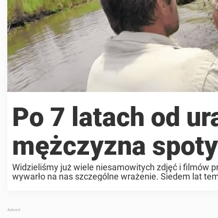
Po 7 latach od u
mężczyzna spoty
Widzieliśmy już wiele niesamowitych zdjęć i filmów p
wywarło na nas szczególne wrażenie. Siedem lat te
lwy, które tonęły w rzece ...