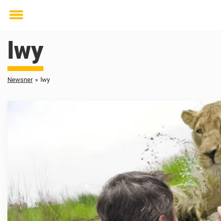
Toggle
menu
lwy
Newsner
»
lwy