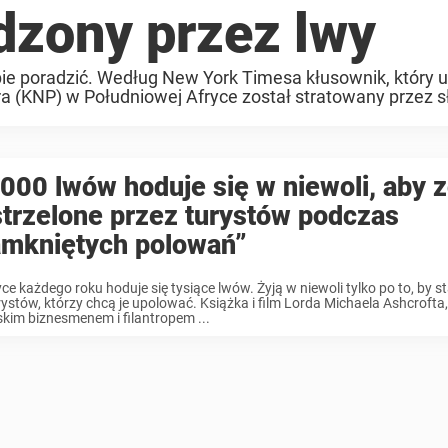
edzony przez lwy
ie poradzić. Według New York Timesa kłusownik, który u
(KNP) w Południowej Afryce został stratowany przez sł
000 lwów hoduje się w niewoli, aby z
trzelone przez turystów podczas
amkniętych polowań”
ce każdego roku hoduje się tysiące lwów. Żyją w niewoli tylko po to, by st
rystów, którzy chcą je upolować. Książka i film Lorda Michaela Ashcrofta, 
skim biznesmenem i filantropem ...